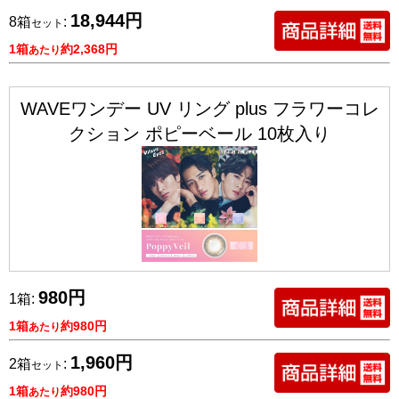
18,944円
8箱
:
セット
1箱
約2,368円
あたり
WAVEワンデー UV リング plus フラワーコレ
クション ポピーベール 10枚入り
980円
1箱:
1箱
約980円
あたり
1,960円
2箱
:
セット
1箱
約980円
あたり