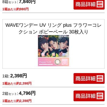
7,840円
8箱
:
セット
1箱
約980円
あたり
WAVEワンデー UV リング plus フラワーコレ
クション ポピーベール 30枚入り
2,398円
1箱:
1箱
約2,398円
あたり
4,796円
2箱
:
セット
1箱
約2,398円
あたり