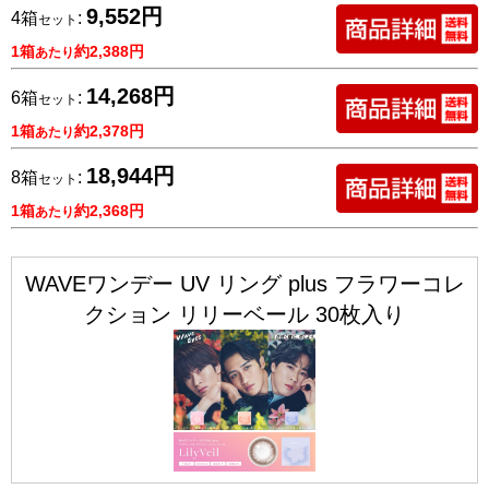
9,552円
4箱
:
セット
1箱
約2,388円
あたり
14,268円
6箱
:
セット
1箱
約2,378円
あたり
18,944円
8箱
:
セット
1箱
約2,368円
あたり
WAVEワンデー UV リング plus フラワーコレ
クション リリーベール 30枚入り