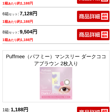
1箱
約1,188円
あたり
7,128円
6箱
:
セット
1箱
約1,188円
あたり
9,504円
8箱
:
セット
1箱
約1,188円
あたり
Puffmee（パフミー）マンスリー ダークココ
アブラウン 2枚入り
1,188円
1箱: