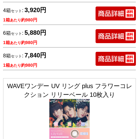
3,920円
4箱
:
セット
1箱
約980円
あたり
5,880円
6箱
:
セット
1箱
約980円
あたり
7,840円
8箱
:
セット
1箱
約980円
あたり
WAVEワンデー UV リング plus フラワーコレ
クション リリーベール 10枚入り