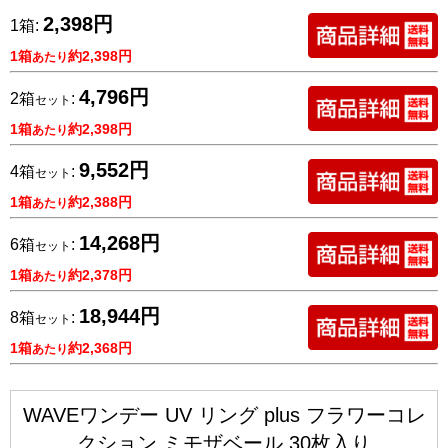
2,398円
1箱:
1箱
約2,398円
あたり
4,796円
2箱
:
セット
1箱
約2,398円
あたり
9,552円
4箱
:
セット
1箱
約2,388円
あたり
14,268円
6箱
:
セット
1箱
約2,378円
あたり
18,944円
8箱
:
セット
1箱
約2,368円
あたり
WAVEワンデー UV リング plus フラワーコレ
クション ミモザベール 30枚入り