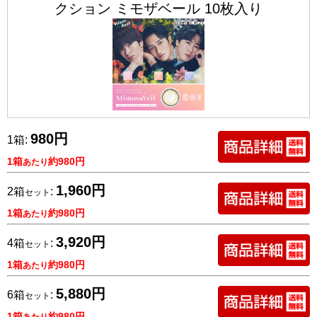
クション ミモザベール 10枚入り
980円
1箱:
1箱
約980円
あたり
1,960円
2箱
:
セット
1箱
約980円
あたり
3,920円
4箱
:
セット
1箱
約980円
あたり
5,880円
6箱
:
セット
1箱
約980円