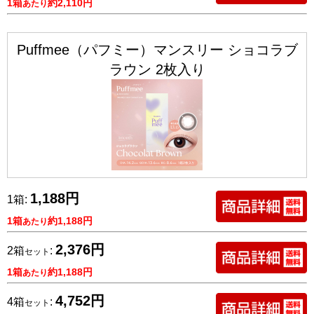
1箱
約2,110円
あたり
Puffmee（パフミー）マンスリー ショコラブ
ラウン 2枚入り
1,188円
1箱:
1箱
約1,188円
あたり
2,376円
2箱
:
セット
1箱
約1,188円
あたり
4,752円
4箱
:
セット