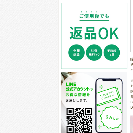
医
B
D