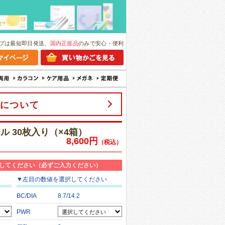
プは最短即日発送、
国内正規品
のみで安心・便利
について
ール 30枚入り（×4箱）
8,600円
（税込）
してください（必ずご入力ください）
▼
左目
の数値を選択してください
BC/DIA
8.7/14.2
PWR