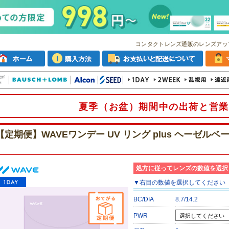
コンタクトレンズ通販のレンズアッ
夏季（お盆）期間中の出荷と営業
【定期便】WAVEワンデー UV リング plus ヘーゼルベ
処方に従ってレンズの数値を選択
▼
右目
の数値を選択してください
BC/DIA
8.7/14.2
PWR