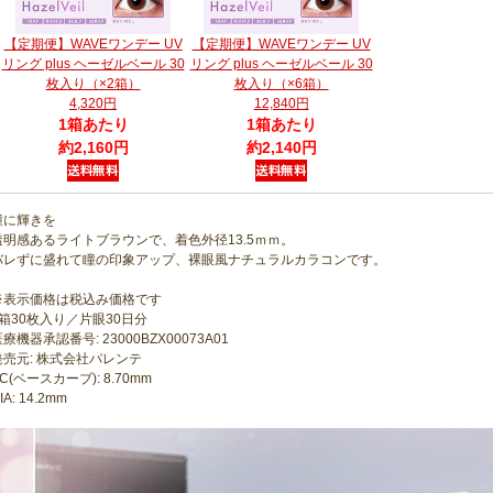
【定期便】WAVEワンデー UV
【定期便】WAVEワンデー UV
リング plus ヘーゼルベール 30
リング plus ヘーゼルベール 30
枚入り（×2箱）
枚入り（×6箱）
4,320円
12,840円
1箱あたり
1箱あたり
約2,160円
約2,140円
瞳に輝きを
透明感あるライトブラウンで、着色外径13.5ｍｍ。
バレずに盛れて瞳の印象アップ、裸眼風ナチュラルカラコンです。
※表示価格は税込み価格です
1箱30枚入り／片眼30日分
療機器承認番号: 23000BZX00073A01
発売元: 株式会社パレンテ
C(ベースカーブ): 8.70mm
IA: 14.2mm