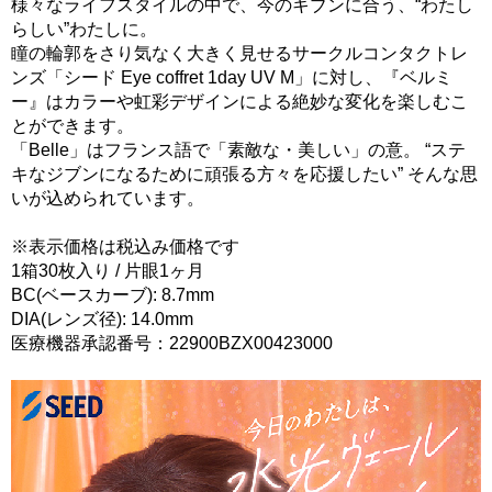
様々なライフスタイルの中で、今のキブンに合う、“わたし
らしい”わたしに。
瞳の輪郭をさり気なく大きく見せるサークルコンタクトレ
ンズ「シード Eye coffret 1day UV M」に対し、『ベルミ
ー』はカラーや虹彩デザインによる絶妙な変化を楽しむこ
とができます。
「Belle」はフランス語で「素敵な・美しい」の意。 “ステ
キなジブンになるために頑張る方々を応援したい” そんな思
いが込められています。
※表示価格は税込み価格です
1箱30枚入り / 片眼1ヶ月
BC(ベースカーブ): 8.7mm
DIA(レンズ径): 14.0mm
医療機器承認番号：22900BZX00423000