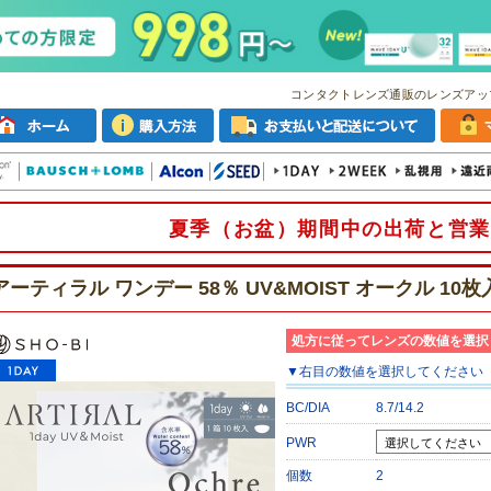
コンタクトレンズ通販のレンズアッ
夏季（お盆）期間中の出荷と営業
アーティラル ワンデー 58％ UV&MOIST オークル 10
処方に従ってレンズの数値を選択
▼
右目
の数値を選択してください
BC/DIA
8.7/14.2
PWR
個数
2