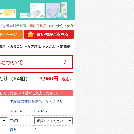
プは最短即日発送、
国内正規品
のみで安心・便利
について
枚入り（×4箱）
3,960円
（税込）
してください（必ずご入力ください）
▼
左目
の数値を選択してください
BC/DIA
8.7/14.2
PWR
個数
2