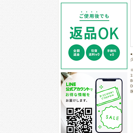
1
B
D
医