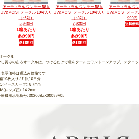
アーティラル ワンデー 58％
アーティラル ワンデー 58％
アーティラル ワン
UV&MOIST オークル 10枚入り
UV&MOIST オークル 10枚入り
UV&MOIST オー
（×6箱）
（×8箱）
990円
5,940円
7,920円
1箱あたり
1箱あたり
約990円
約990円
●オークル
少し黄みのあるオークルは、つけるだけで瞳をクールにワントーンアップ。テクニッ
※表示価格は税込み価格です
箱10枚入り / 片眼10日分
C(ベースカーブ): 8.7mm
IA(レンズ径): 14.2mm
療機器承認番号: 30200BZX00099A05