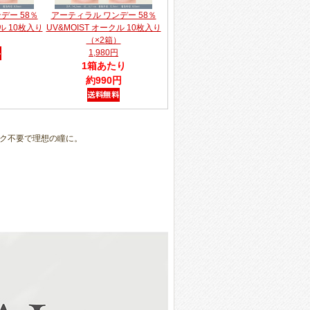
デー 58％
アーティラル ワンデー 58％
クル 10枚入り
UV&MOIST オークル 10枚入り
（×2箱）
1,980円
1箱あたり
約990円
ク不要で理想の瞳に。