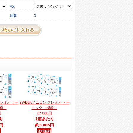
AX
個数
3
プレミオ トー
2WEEKメニコン プレミオ トー
箱）
リック（×8箱）
円
27,880円
り
1箱あたり
5円
約3,485円