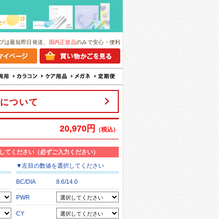
プは最短即日発送、
国内正規品
のみで安心・便利
について
20,970円
（税込）
してください（必ずご入力ください）
▼
左目
の数値を選択してください
BC/DIA
8.6/14.0
PWR
CY