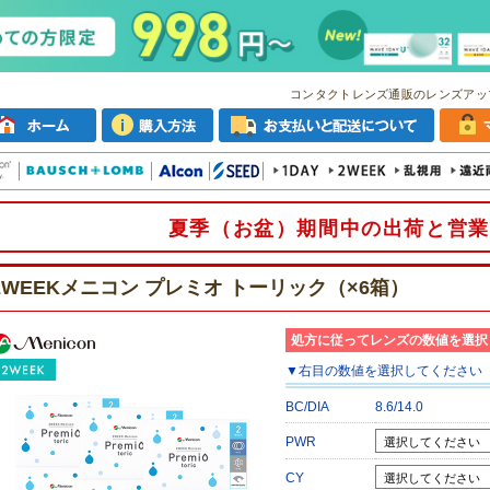
コンタクトレンズ通販のレンズアッ
夏季（お盆）期間中の出荷と営業
2WEEKメニコン プレミオ トーリック（×6箱）
処方に従ってレンズの数値を選択
▼
右目
の数値を選択してください
BC/DIA
8.6/14.0
PWR
CY