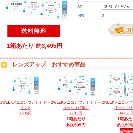
AX
個数
3
1箱あたり 約3,495円
レンズアップ おすすめ商品
2WEEKメニコン プレミオ トー
2WEEKメニコン プレミオ トー
2WEEKメニコン 
リック
リック（×2箱）
リック（×4
3,505円
7,010円
14,020
1箱あたり
1箱あた
約3,505円
約3,50