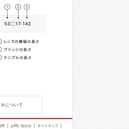
薄型非球面レンズ
屈折率
均値
00
1.56
-3.00）
女性 / 62mm
00
1.60
～-8.00）
UV400
ガネについて
00
1.60
～-8.00）
UV400
質問
お問い合わせ
サイトマップ