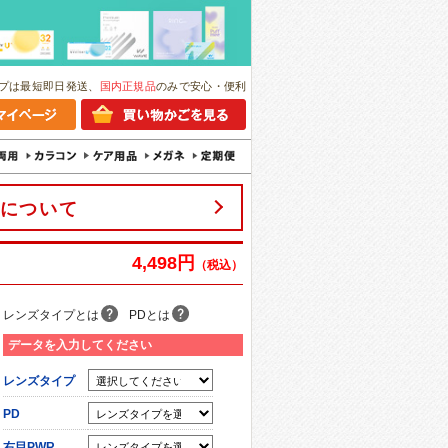
プは最短即日発送、
国内正規品
のみで安心・便利
について
4,498円
（税込）
レンズタイプとは
PDとは
データを入力してください
レンズタイプ
PD
右目PWR