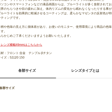
パソコンやスマートフォンなどの液晶画面からは、ブルーライトが多く放射されてお
視界のちらつきや目の疲れに加え、体内リズムの変化から眠れなくなったりする事が
ブルーライトを効果的に軽減させるコーティングは、柔らかなマゼンタの反射色が特
ーティングです。
※柄や色味の見え方に個体差があり、お使いのモニター、使用環境により商品の色味
ます。
あらかじめご了承くださいますようお願いいたします。
・レンズ横幅49mmはこちらから
素材：フロント:合金 テンプル:βチタン
イズ：52□20 150
各部サイズ
レンズタイプとは
■各部サイズ