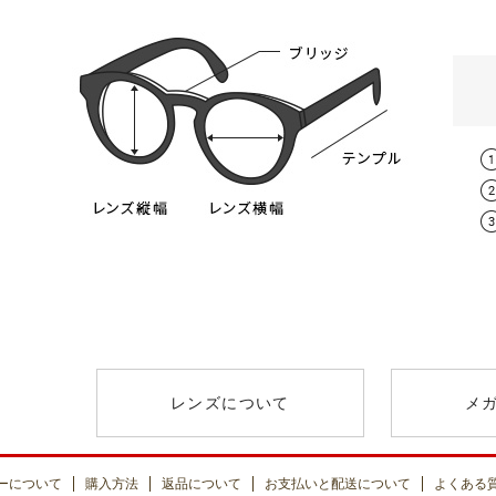
スタンダード球面レンズ
レンズタイプ
取扱度数
遠方視用の眼鏡（通常用）の日本人の平
0.00～-6.
スタンダード球面レンズ
（オススメ：0.00～
男性 / 64mm
薄型非球面レンズ
-0.50～-8.
+￥1300
（オススメ：-3.25
レンズについて
メ
薄型非球面レンズ
0.00～-8.
（ブルーライトカット）
（オススメ：-3.25
+￥2000
ーについて
購入方法
返品について
お支払いと配送について
よくある