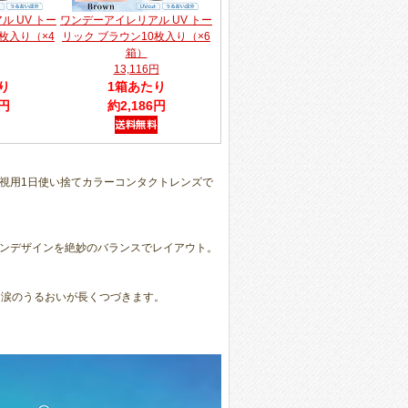
 UV トー
ワンデーアイレリアル UV トー
枚入り（×4
リック ブラウン10枚入り（×6
箱）
13,116円
り
1箱あたり
6円
約2,186円
視用1日使い捨てカラーコンタクトレンズで
ンデザインを絶妙のバランスでレイアウト。
、涙のうるおいが長くつづきます。