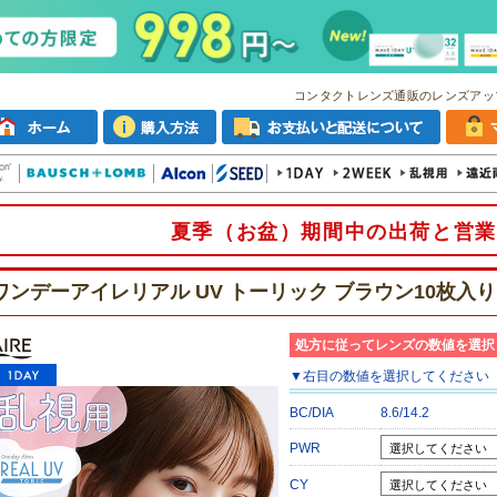
コンタクトレンズ通販のレンズアッ
夏季（お盆）期間中の出荷と営業
ワンデーアイレリアル UV トーリック ブラウン10枚入り
処方に従ってレンズの数値を選択
▼
右目
の数値を選択してください
BC/DIA
8.6/14.2
PWR
CY