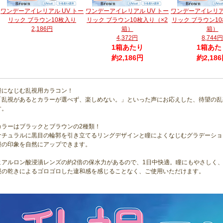
ワンデーアイレリアル UV トー
ワンデーアイレリアル UV トー
ワンデーアイレリアル
リック ブラウン10枚入り
リック ブラウン10枚入り（×2
リック ブラウン10
2,186円
箱）
箱）
4,372円
8,744円
1箱あたり
1箱あた
約2,186円
約2,18
瞳になじむ乱視用カラコン！
「乱視があるとカラーが選べず、楽しめない。」といった声にお応えした、待望の乱
す。
カラーはブラックとブラウンの2種類！
ナチュラルに黒目の輪郭を引き立てるリングデザインと瞳によくなじむグラデーショ
瞳の印象を自然にアップできます。
ヒアルロン酸浸漬レンズの約2倍の保水力があるので、1日中快適。瞳にもやさしく
眼の乾きによるゴロゴロした違和感を感じることなく、ご使用いただけます。