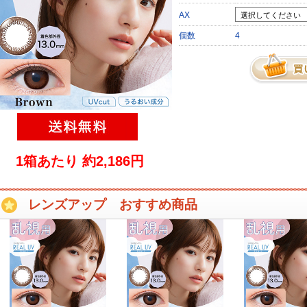
AX
個数
4
1箱あたり 約2,186円
レンズアップ おすすめ商品