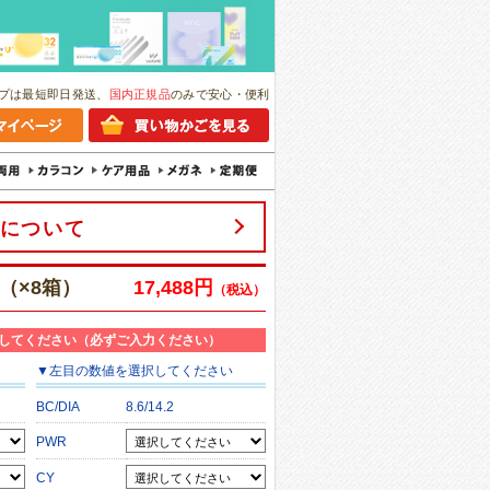
プは最短即日発送、
国内正規品
のみで安心・便利
について
（×8箱）
17,488円
（税込）
してください（必ずご入力ください）
▼
左目
の数値を選択してください
BC/DIA
8.6/14.2
PWR
CY