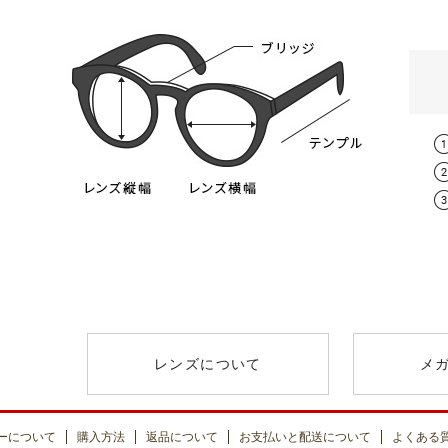
スタンダード球面レンズ
レンズタイプ
取扱度数
遠方視用の眼鏡（通常用）の日本人の平
0.00～-6.
スタンダード球面レンズ
（オススメ：0.00～
男性 / 64mm
薄型非球面レンズ
-0.50～-8.
+￥1300
（オススメ：-3.25
レンズについて
メ
薄型非球面レンズ
0.00～-8.
（ブルーライトカット）
（オススメ：-3.25
+￥2000
ーについて
購入方法
返品について
お支払いと配送について
よくある