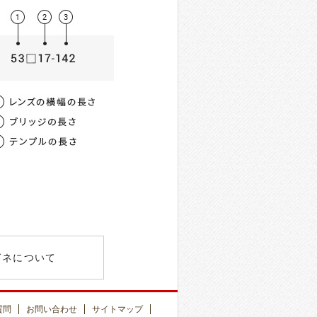
薄型非球面レンズ
屈折率
均値
00
1.56
-3.00）
女性 / 62mm
00
1.60
～-8.00）
UV400
ガネについて
00
1.60
～-8.00）
UV400
質問
お問い合わせ
サイトマップ