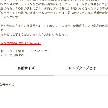
パソコンやスマートフォンなどの液晶画面からは、ブルーライトが多く放射されてお
視界のちらつきや目の疲れに加え、体内リズムの変化から眠れなくなったりする事が
ブルーライトを効果的に軽減させるコーティングは、柔らかなマゼンタの反射色が特
ーティングです。
※柄や色味の見え方に個体差があり、お使いのモニター、使用環境により商品の色味
ます。
あらかじめご了承くださいますようお願いいたします。
・レンズ横幅48mmはこちらから
素材：フロント:合金 テンプル:βチタン
イズ：51□20 150
各部サイズ
レンズタイプとは
■各部サイズ