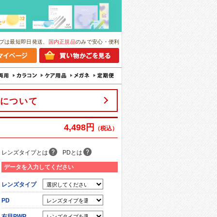
プは最短即日発送、
国内正規品
のみで安心・便利
について
4,498円
（税込）
レンズタイプとは
PDとは
データを入力してください
レンズタイプ
PD
右目PWR