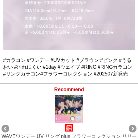
#カラコン #ワンデー #UVカット #ブラウン #ピンク #うる
おい #汚れにくい #1day #ウェイブ #RING #RINGカラコン
#リングカラコン#フラワーコレクション #202507新発売
Recommend
VEワンデー UV リング plus フラワーコレクション リリー
WA