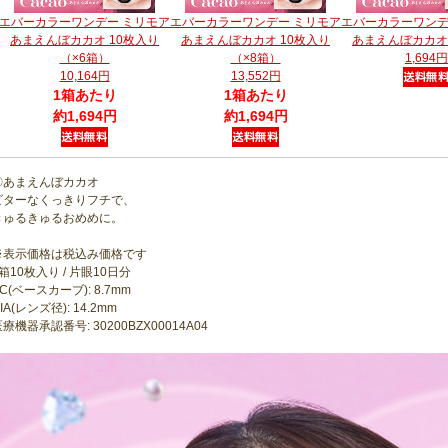
エバーカラーワンデー ミリモア
エバーカラーワンデー ミリモア
エバーカラーワンデ
あまえんぼカカオ 10枚入り
あまえんぼカカオ 10枚入り
あまえんぼカカオ 
（×6箱）
（×8箱）
1,694円
10,164円
13,552円
1箱あたり
1箱あたり
約1,694円
約1,694円
〇あまえんぼカカオ
ビターなくっきりフチで、
きゅるきゅるおめめに。
※表示価格は税込み価格です
箱10枚入り / 片眼10日分
C(ベースカーブ): 8.7mm
IA(レンズ径): 14.2mm
療機器承認番号: 30200BZX00014A04