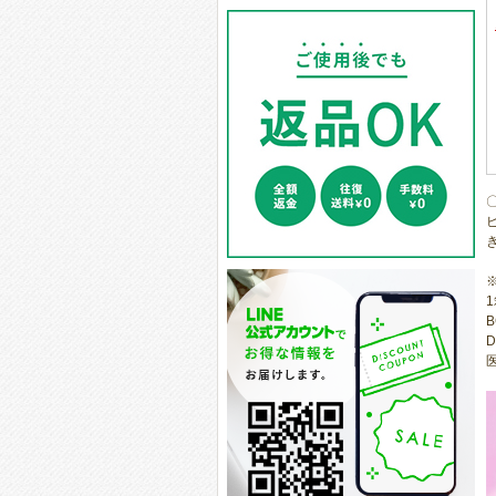
1
B
D
医