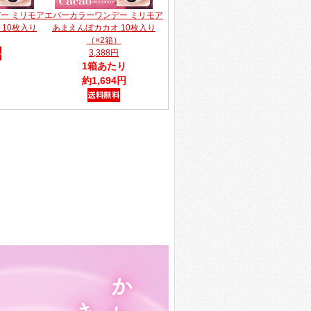
ー ミリモア
エバーカラーワンデー ミリモア
10枚入り
あまえんぼカカオ 10枚入り
（×2箱）
3,388円
1箱あたり
約1,694円