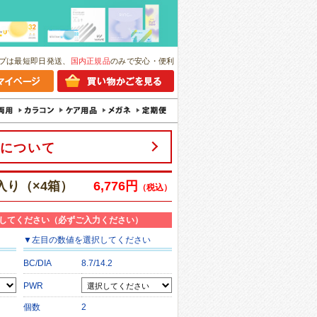
プは最短即日発送、
国内正規品
のみで安心・便利
について
入り（×4箱）
6,776円
（税込）
してください（必ずご入力ください）
▼
左目
の数値を選択してください
BC/DIA
8.7/14.2
PWR
個数
2