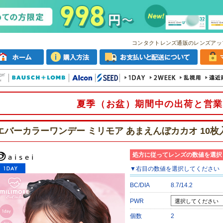
コンタクトレンズ通販のレンズアッ
夏季（お盆）期間中の出荷と営業
エバーカラーワンデー ミリモア あまえんぼカカオ 10枚
処方に従ってレンズの数値を選択
▼
右目
の数値を選択してください
BC/DIA
8.7/14.2
PWR
個数
2