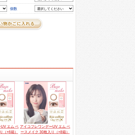
個数
V エム ベ
アイコフレワンデーUV エム ベ
り（×6箱）
ースメイク 30枚入り（×8箱）