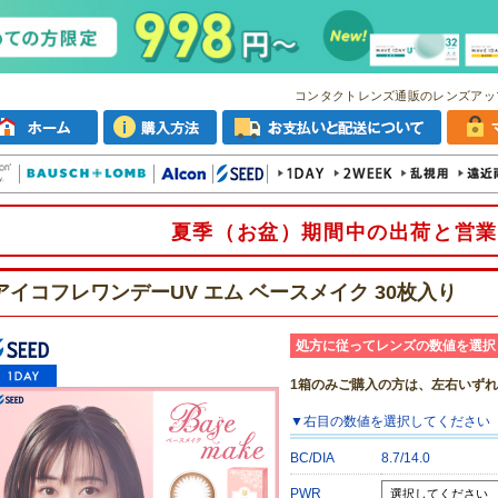
コンタクトレンズ通販のレンズアッ
夏季（お盆）期間中の出荷と営業
アイコフレワンデーUV エム ベースメイク 30枚入り
処方に従ってレンズの数値を選択
1箱のみご購入の方は、左右いず
▼
右目
の数値を選択してください
BC/DIA
8.7/14.0
PWR