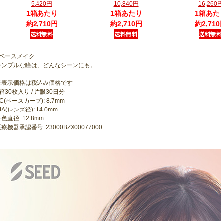
5,420円
10,840円
16,260
1箱あたり
1箱あたり
1箱あた
約2,710円
約2,710円
約2,71
●ベースメイク
シンプルな瞳は、どんなシーンにも。
※表示価格は税込み価格です
箱30枚入り / 片眼30日分
C(ベースカーブ): 8.7mm
IA(レンズ径): 14.0mm
色直径: 12.8mm
療機器承認番号: 23000BZX00077000