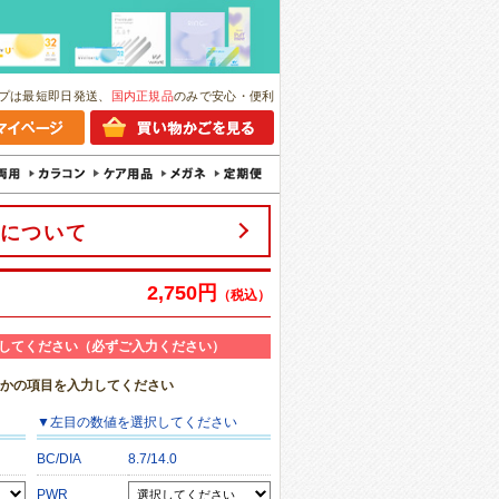
プは最短即日発送、
国内正規品
のみで安心・便利
について
2,750円
（税込）
してください（必ずご入力ください）
れかの項目を入力してください
▼
左目
の数値を選択してください
BC/DIA
8.7/14.0
PWR