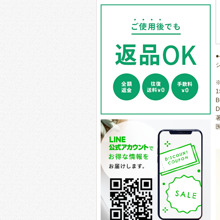
1
B
D
著
医