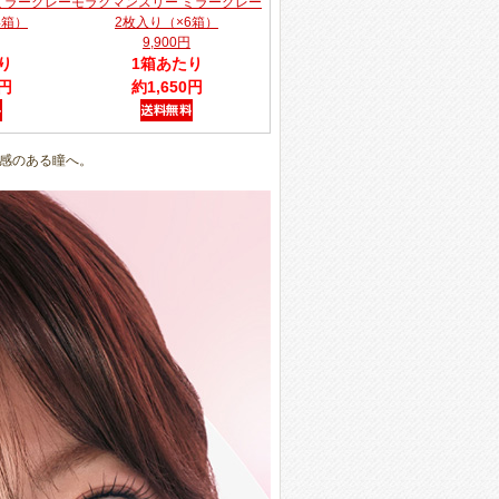
ミラーグレー
モラクマンスリー ミラーグレー
4箱）
2枚入り（×6箱）
9,900円
り
1箱あたり
0円
約1,650円
感のある瞳へ。