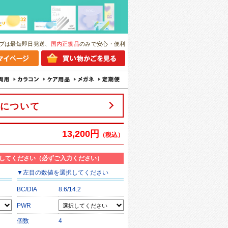
プは最短即日発送、
国内正規品
のみで安心・便利
について
13,200円
（税込）
してください（必ずご入力ください）
▼
左目
の数値を選択してください
BC/DIA
8.6/14.2
PWR
個数
4