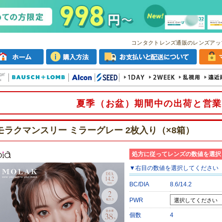
コンタクトレンズ通販のレンズアッ
夏季（お盆）期間中の出荷と営業
モラクマンスリー ミラーグレー 2枚入り（×8箱）
処方に従ってレンズの数値を選択
▼
右目
の数値を選択してください
BC/DIA
8.6/14.2
PWR
個数
4