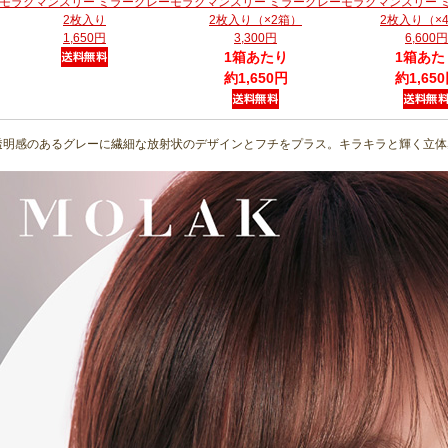
モラクマンスリー ミラーグレー
モラクマンスリー ミラーグレー
モラクマンスリー 
2枚入り
2枚入り（×2箱）
2枚入り（×
1,650円
3,300円
6,600円
1箱あたり
1箱あた
約1,650円
約1,65
透明感のあるグレーに繊細な放射状のデザインとフチをプラス。キラキラと輝く立体