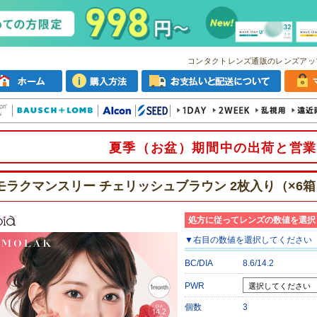
コンタクトレンズ通販のレンズアッ
夏季（お盆）期間中の出荷と営業
モラクマンスリー チェリッシュブラウン 2枚入り（×6箱
処方に従ってレンズの数値を選択
▼
右目
の数値を選択してください
BC/DIA
8.6/14.2
PWR
個数
3