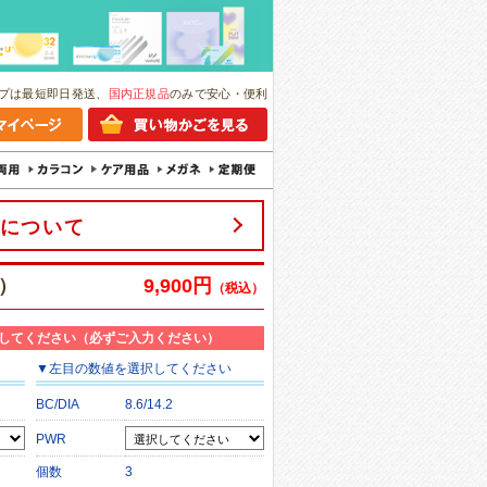
プは最短即日発送、
国内正規品
のみで安心・便利
について
）
9,900円
（税込）
してください（必ずご入力ください）
▼
左目
の数値を選択してください
BC/DIA
8.6/14.2
PWR
個数
3