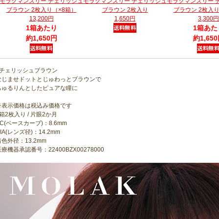
モラクマンスリー チェリッシュ
モラクマンスリー チェリッシュ
モラクマンスリー 
ブラウン 2枚入り（×8箱）
ブラウン 2枚入り
ブラウン 2枚入り
13,200円
1,650円
3,300円
1箱あたり
1箱あた
約1,650円
約1,65
●チェリッシュブラウン
なじませドットとじゅわっとブラウンで
ちゅるりんとしたピュアな瞳に
※表示価格は税込み価格です
箱2枚入り / 片眼2か月
BC(ベースカーブ)：8.6mm
IA(レンズ径)：14.2mm
着色外径：13.2mm
療機器承認番号：22400BZX00278000