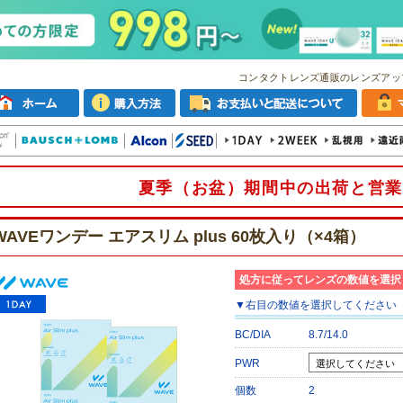
コンタクトレンズ通販のレンズアッ
夏季（お盆）期間中の出荷と営業
WAVEワンデー エアスリム plus 60枚入り（×4箱）
処方に従ってレンズの数値を選択
▼
右目
の数値を選択してください
BC/DIA
8.7/14.0
PWR
個数
2