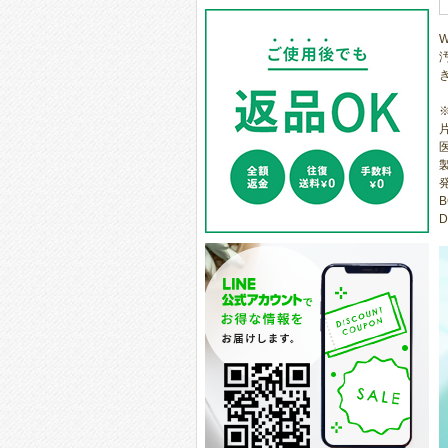
医
B
D