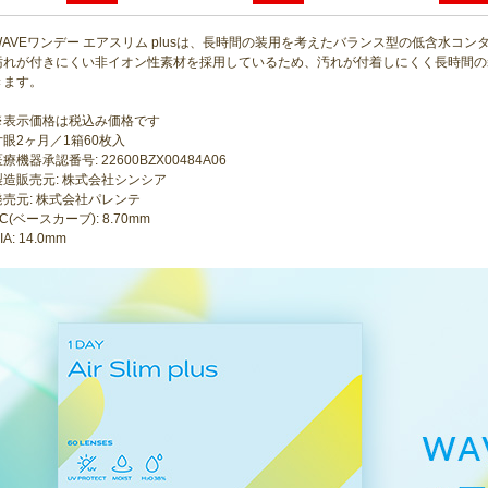
WAVEワンデー エアスリム plusは、長時間の装用を考えたバランス型の低含水コ
汚れが付きにくい非イオン性素材を採用しているため、汚れが付着しにくく長時間の
きます。
※表示価格は税込み価格です
片眼2ヶ月／1箱60枚入
療機器承認番号: 22600BZX00484A06
製造販売元: 株式会社シンシア
発売元: 株式会社パレンテ
C(ベースカーブ): 8.70mm
IA: 14.0mm