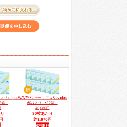
スリム plus
WAVEワンデー エアスリム plus
8箱）
60枚入り（×12箱）
円
40,080円
たり
30枚あたり
0円
約1,670円