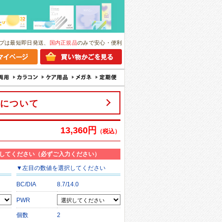
プは最短即日発送、
国内正規品
のみで安心・便利
について
13,360円
（税込）
してください（必ずご入力ください）
▼
左目
の数値を選択してください
BC/DIA
8.7/14.0
PWR
個数
2