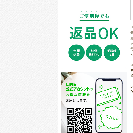
承
B
D