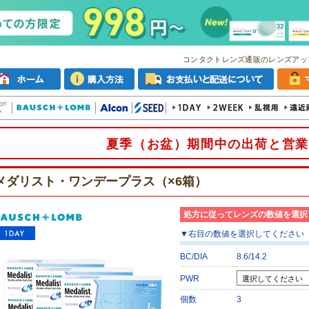
コンタクトレンズ通販のレンズアッ
夏季（お盆）期間中の出荷と営業
メダリスト・ワンデープラス（×6箱）
処方に従ってレンズの数値を選択
▼
右目
の数値を選択してください
BC/DIA
8.6/14.2
PWR
個数
3