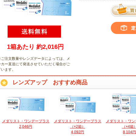
1箱あたり 約2,016円
※ご注文数量やレンズデータによっては、メ
ーカー直送にて発送させていただく場合がご
ざいます
。
レンズアップ おすすめ商品
メダリスト・ワンデープラス
メダリスト・ワンデープラス
メダリスト・ワン
2,046円
（×2箱）
（×4箱
4,092円
8,104円