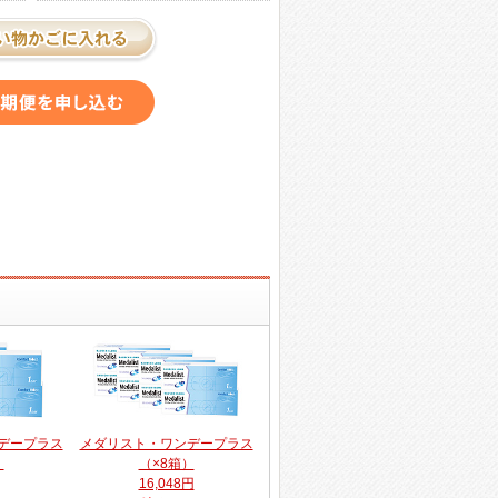
デープラス
メダリスト・ワンデープラス
）
（×8箱）
16,048円