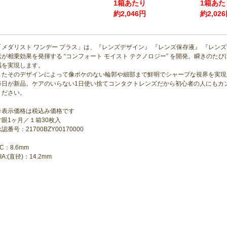
1箱あたり
1箱あた
約2,046円
約2,02
「メダリスト ワンデー プラス」は、『レンズデザイン』 『レンズ保存液』 『レン
素が相乗効果を発揮する “コンフォート モイスト テクノロジー” を開発。瞬きの
感を実現します。
またそのデザインによって像ボケのない輪郭や細部まで鮮明でシャープな視界を実現
毎日が新品。ケアのいらない1日使い捨てコンタクトレンズだから初心者の人にもカン
ください。
※表示価格は税込み価格です
片眼1ヶ月／１箱30枚入
認番号：21700BZY00170000
C：8.6mm
IA:(直径)：14.2mm