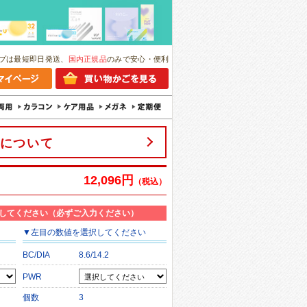
プは最短即日発送、
国内正規品
のみで安心・便利
について
12,096円
（税込）
してください（必ずご入力ください）
▼
左目
の数値を選択してください
BC/DIA
8.6/14.2
PWR
個数
3