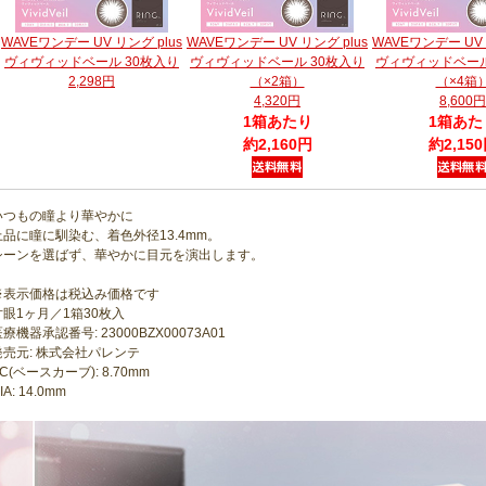
WAVEワンデー UV リング plus
WAVEワンデー UV リング plus
WAVEワンデー UV 
ヴィヴィッドベール 30枚入り
ヴィヴィッドベール 30枚入り
ヴィヴィッドベール
2,298円
（×2箱）
（×4箱
4,320円
8,600円
1箱あたり
1箱あた
約2,160円
約2,15
いつもの瞳より華やかに
上品に瞳に馴染む、着色外径13.4mm。
シーンを選ばず、華やかに目元を演出します。
※表示価格は税込み価格です
片眼1ヶ月／1箱30枚入
療機器承認番号: 23000BZX00073A01
発売元: 株式会社パレンテ
C(ベースカーブ): 8.70mm
IA: 14.0mm