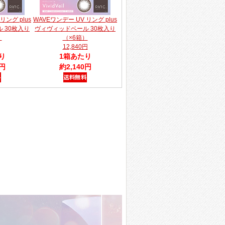
リング plus
WAVEワンデー UV リング plus
 30枚入り
ヴィヴィッドベール 30枚入り
）
（×6箱）
12,840円
り
1箱あたり
0円
約2,140円