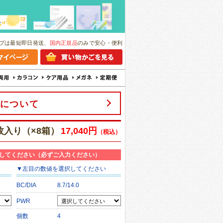
プは最短即日発送、
国内正規品
のみで安心・便利
について
0枚入り（×8箱）
17,040円
（税込）
してください（必ずご入力ください）
▼
左目
の数値を選択してください
BC/DIA
8.7/14.0
PWR
個数
4