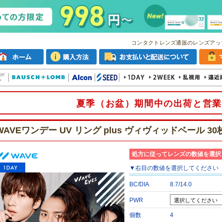
コンタクトレンズ通販のレンズアッ
夏季（お盆）期間中の出荷と営業
WAVEワンデー UV リング plus ヴィヴィッドベール 3
処方に従ってレンズの数値を選択
▼
右目
の数値を選択してください
BC/DIA
8.7/14.0
PWR
個数
4