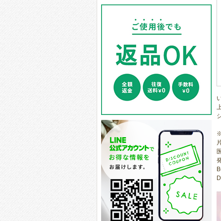
医
B
D