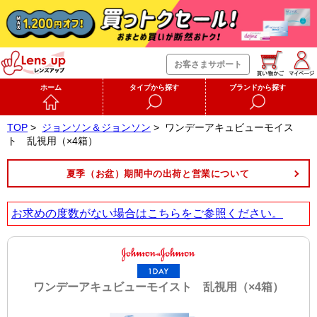
お客さまサポート
ホーム
タイプから探す
ブランドから探す
TOP
>
ジョンソン＆ジョンソン
>
ワンデーアキュビューモイス
ト 乱視用（×4箱）
夏季（お盆）期間中の出荷と営業について
お求めの度数がない場合は
こちら
をご参照ください。
ワンデーアキュビューモイスト 乱視用（×4箱）