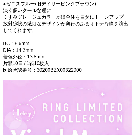
●ゼニスブルー(旧デイリーピンクブラウン)
淡く儚いクールな瞳に
くすみグレージュカラーが瞳全体を自然にトーンアップ。
放射線状の繊細なデザインが奥行のあるオトナな瞳を演出
してくれます。
BC：8.6mm
DIA：14.2mm
着色外径：13.8mm
片眼10日 / 1箱10枚入
医療承認番号：30200BZX00322000