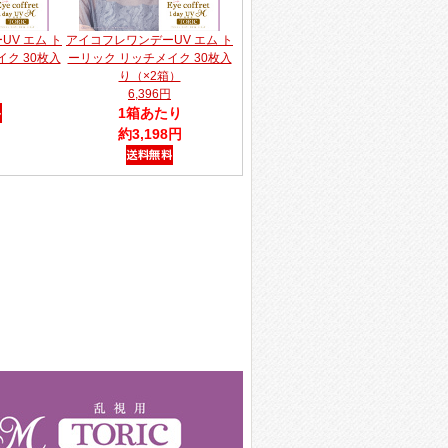
V エム ト
アイコフレワンデーUV エム ト
ク 30枚入
ーリック リッチメイク 30枚入
り（×2箱）
6,396円
1箱あたり
約3,198円