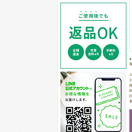
1
医
B
D
着