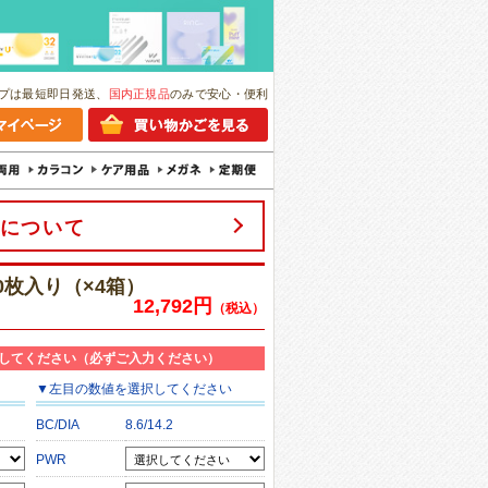
プは最短即日発送、
国内正規品
のみで安心・便利
について
0枚入り（×4箱）
12,792円
（税込）
してください（必ずご入力ください）
▼
左目
の数値を選択してください
BC/DIA
8.6/14.2
PWR