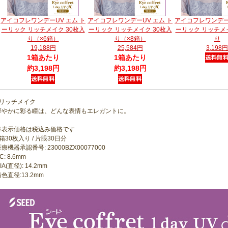
アイコフレワンデーUV エム ト
アイコフレワンデーUV エム ト
アイコフレワンデーU
ーリック リッチメイク 30枚入
ーリック リッチメイク 30枚入
ーリック リッチメイ
り（×6箱）
り（×8箱）
り
19,188円
25,584円
3,198円
1箱あたり
1箱あたり
約3,198円
約3,198円
●リッチメイク
華やかに彩る瞳は、どんな表情もエレガントに。
※表示価格は税込み価格です
箱30枚入り / 片眼30日分
療機器承認番号: 23000BZX00077000
C: 8.6mm
IA(直径): 14.2mm
色直径:13.2mm