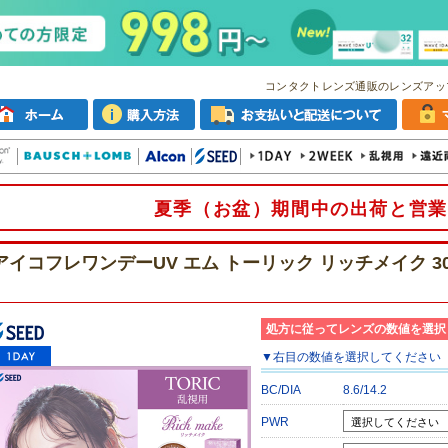
コンタクトレンズ通販のレンズアッ
夏季（お盆）期間中の出荷と営業
アイコフレワンデーUV エム トーリック リッチメイク 3
処方に従ってレンズの数値を選択
▼
右目
の数値を選択してください
BC/DIA
8.6/14.2
PWR