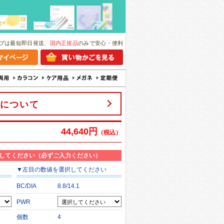
プは最短即日発送、
国内正規品
のみで安心・便利
について
44,640円
（税込）
してください（必ずご入力ください）
▼
左目
の数値を選択してください
BC/DIA
8.8/14.1
PWR
個数
4