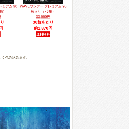
レミアム 90
WAVEワンデー プレミアム 90
箱）
枚入り（×6箱）
円
33,660円
たり
30枚あたり
0円
約1,870円
しく包み込みます。