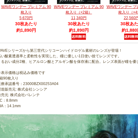
WAVEワンデー プレミアム 90
WAVEワンデー プレミアム 90
WAVEワンデー プ
枚入り
枚入り（×2箱）
枚入り（×4
5,670円
11,340円
22,560
30枚あたり
30枚あたり
30枚あ
約1,890円
約1,890円
約1,88
WAVEシリーズから第三世代シリコーンハイドロゲル素材のレンズが登場！
高い酸素透過率と柔軟性を実現した、瞳に優しい1日使い捨てレンズです。
うるおい成分2種、ヒアルロン酸とアルギン酸を保存液に配合。レンズ表面が瞳を優
※表示価格は税込み価格です
1箱90枚入り
療承認番号：23000BZX00253A04
製造販売元: 株式会社シンシア
発売元: 株式会社パレンテ
C：8.8mm
IA：14.1mm