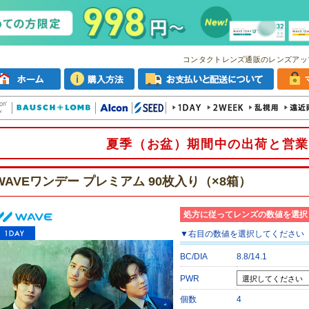
コンタクトレンズ通販のレンズアッ
夏季（お盆）期間中の出荷と営業
WAVEワンデー プレミアム 90枚入り（×8箱）
処方に従ってレンズの数値を選択
▼
右目
の数値を選択してください
BC/DIA
8.8/14.1
PWR
個数
4