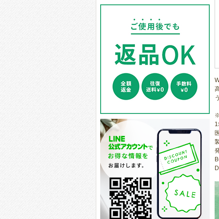
医
B
D