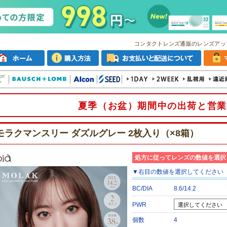
コンタクトレンズ通販のレンズアッ
夏季（お盆）期間中の出荷と営業
モラクマンスリー ダズルグレー 2枚入り（×8箱）
処方に従ってレンズの数値を選択
▼
右目
の数値を選択してください
BC/DIA
8.6/14.2
PWR
個数
4