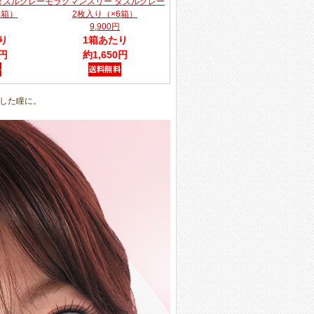
ダズルグレー
モラクマンスリー ダズルグレー
4箱）
2枚入り（×6箱）
9,900円
り
1箱あたり
0円
約1,650円
した瞳に。