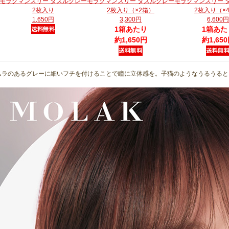
モラクマンスリー ダズルグレー
モラクマンスリー ダズルグレー
モラクマンスリー 
2枚入り
2枚入り（×2箱）
2枚入り（×
1,650円
3,300円
6,600円
1箱あたり
1箱あた
約1,650円
約1,65
ムラのあるグレーに細いフチを付けることで瞳に立体感を。子猫のようなうるうると