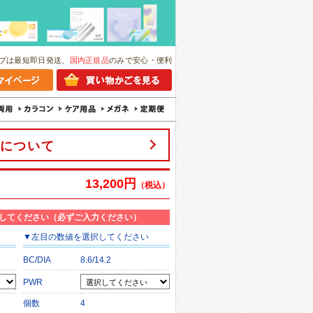
プは最短即日発送、
国内正規品
のみで安心・便利
について
13,200円
（税込）
してください（必ずご入力ください）
▼
左目
の数値を選択してください
BC/DIA
8.6/14.2
PWR
個数
4