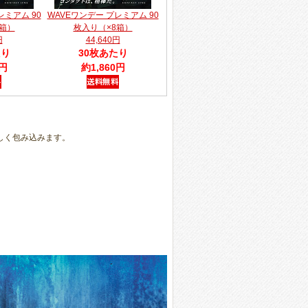
レミアム 90
WAVEワンデー プレミアム 90
箱）
枚入り（×8箱）
円
44,640円
たり
30枚あたり
0円
約1,860円
しく包み込みます。