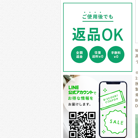
医
B
D