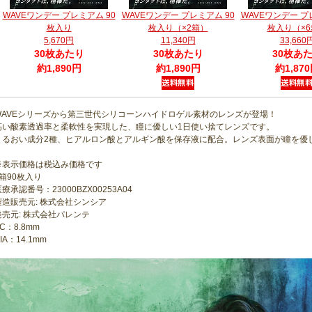
WAVEワンデー プレミアム 90
WAVEワンデー プレミアム 90
WAVEワンデー プ
枚入り
枚入り（×2箱）
枚入り（×6
5,670円
11,340円
33,660
30枚あたり
30枚あたり
30枚あ
約1,890円
約1,890円
約1,87
WAVEシリーズから第三世代シリコーンハイドロゲル素材のレンズが登場！
高い酸素透過率と柔軟性を実現した、瞳に優しい1日使い捨てレンズです。
うるおい成分2種、ヒアルロン酸とアルギン酸を保存液に配合。レンズ表面が瞳を優
※表示価格は税込み価格です
1箱90枚入り
療承認番号：23000BZX00253A04
製造販売元: 株式会社シンシア
発売元: 株式会社パレンテ
C：8.8mm
IA：14.1mm