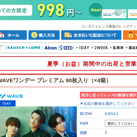
コンタクトレンズ通販のレンズアッ
夏季（お盆）期間中の出荷と営業
WAVEワンデー プレミアム 90枚入り（×4箱）
処方に従ってレンズの数値を選択
▼
右目
の数値を選択してください
BC/DIA
8.8/14.1
PWR
個数
2