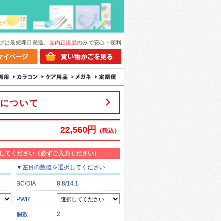
プは最短即日発送、
国内正規品
のみで安心・便利
について
22,560円
（税込）
してください（必ずご入力ください）
▼
左目
の数値を選択してください
BC/DIA
8.8/14.1
PWR
個数
2