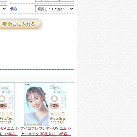
個数
V エム シ
アイコフレワンデーUV エム シ
り（×6箱）
アーメイク 30枚入り（×8箱）