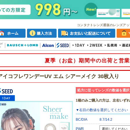
コンタクトレンズ通販のレンズアッ
夏季（お盆）期間中の出荷と営業
アイコフレワンデーUV エム シアーメイク 30枚入り
処方に従ってレンズの数値を選択
1箱のみご購入の方は、左右いず
▼
右目
の数値を選択してください
BC/DIA
8.7/14.2
PWR