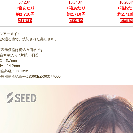
5,420円
10,840円
16,260
1箱あたり
1箱あたり
1箱あた
約2,710円
約2,710円
約2,71
●シアーメイク
透き通る瞳で、洗礼された美しさを。
※表示価格は税込み価格です
箱30枚入り / 片眼30日分
C：8.7mm
IA：14.2mm
着色外径：13.1mm
療機器承認番号:23000BZX00077000