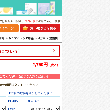
プは最短即日発送、
国内正規品
のみで安心・便利
について
2,750円
（税込）
してください（必ずご入力ください）
れかの項目を入力してください
▼
左目
の数値を選択してください
BC/DIA
8.7/14.2
PWR