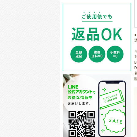
1
B
D
医