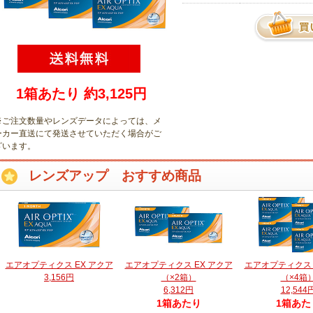
1箱あたり 約3,125円
※ご注文数量やレンズデータによっては、メ
ーカー直送にて発送させていただく場合がご
ざいます
。
レンズアップ おすすめ商品
エアオプティクス EX アクア
エアオプティクス EX アクア
エアオプティクス 
3,156円
（×2箱）
（×4箱
6,312円
12,544
1箱あたり
1箱あた