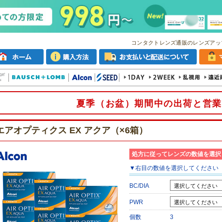
コンタクトレンズ通販のレンズアッ
夏季（お盆）期間中の出荷と営業
エアオプティクス EX アクア（×6箱）
処方に従ってレンズの数値を選択
▼
右目
の数値を選択してください
BC/DIA
PWR
個数
3