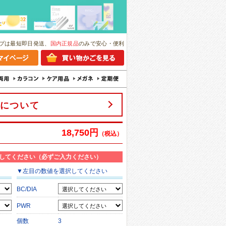
プは最短即日発送、
国内正規品
のみで安心・便利
について
18,750円
（税込）
してください（必ずご入力ください）
▼
左目
の数値を選択してください
BC/DIA
PWR
個数
3