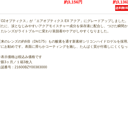
約3,156円
約3,13
「O2オプティクス」が「エアオプティクス EX アクア」にグレードアップしました
新たに、涙となじみやすいアクアモイスチャー成分を保存液に配合し、つけた瞬間か
またレンズがライトブルーに変わり装脱着やケアがしやすくなりました。
従来のレンズの約6倍（Dk/175）もの酸素を通す新素材シリコンハイドロゲルを採
方にお勧めです。表面に滑らかコーティングを施し、たんぱく質が付着しにくくなっ
※表示価格は税込み価格です
片眼3ヶ月／１箱3枚入
認番号：21600BZY00383000