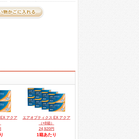
EX アクア
エアオプティクス EX アクア
）
（×8箱）
円
24,920円
り
1箱あたり