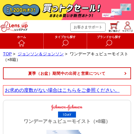
お客さまサポート
ホーム
タイプから探す
ブランドから探す
TOP
>
ジョンソン＆ジョンソン
>
ワンデーアキュビューモイスト
（×8箱）
夏季（お盆）期間中の出荷と営業について
お求めの度数がない場合は
こちら
をご参照ください。
ワンデーアキュビューモイスト（×8箱）