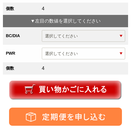
個数
4
▼
左目
の数値を選択してください
BC/DIA
PWR
個数
4