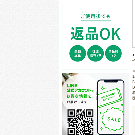
1
B
D
医