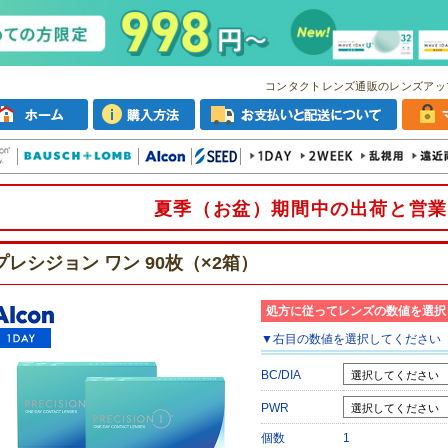
コンタクトレンズ通販のレンズアッ
夏季（お盆）期間中の出荷と営業
プレシジョン ワン 90枚（×2箱）
処方に従ってレンズの数値を選択
▼
右目
の数値を選択してください
BC/DIA
PWR
個数
1