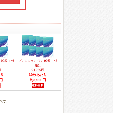
90枚（×6
プレシジョン ワン 90枚（×8
箱）
円
94,080円
たり
30枚あたり
0円
約3,920円
ズです。