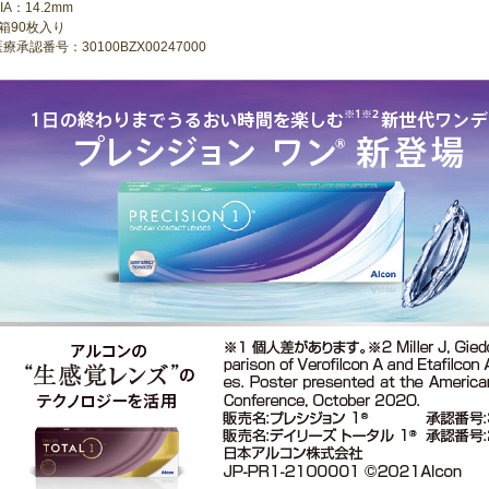
IA：14.2mm
1箱90枚入り
療承認番号：30100BZX00247000