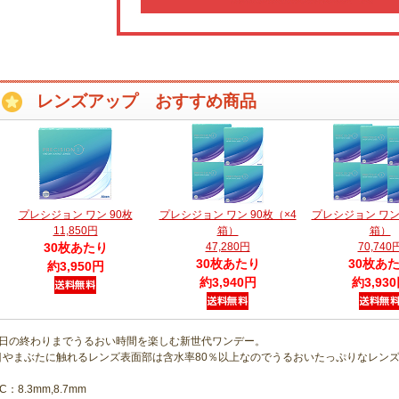
レンズアップ おすすめ商品
プレシジョン ワン 90枚
プレシジョン ワン 90枚（×4
プレシジョン ワン 
11,850円
箱）
箱）
30枚あたり
47,280円
70,740
30枚あたり
30枚あ
約3,950円
約3,940円
約3,93
1日の終わりまでうるおい時間を楽しむ新世代ワンデー。
目やまぶたに触れるレンズ表面部は含水率80％以上なのでうるおいたっぷりなレン
C：8.3mm,8.7mm