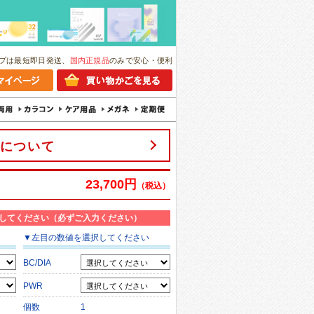
プは最短即日発送、
国内正規品
のみで安心・便利
について
23,700円
（税込）
してください（必ずご入力ください）
▼
左目
の数値を選択してください
BC/DIA
PWR
個数
1