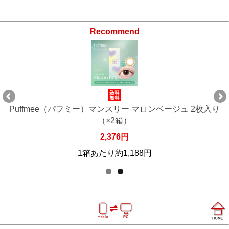
Recommend
）マンスリー マロンベージュ 2枚入り
Puffmee（パフミー
（×2箱）
2,376円
あたり約1,188円
1箱