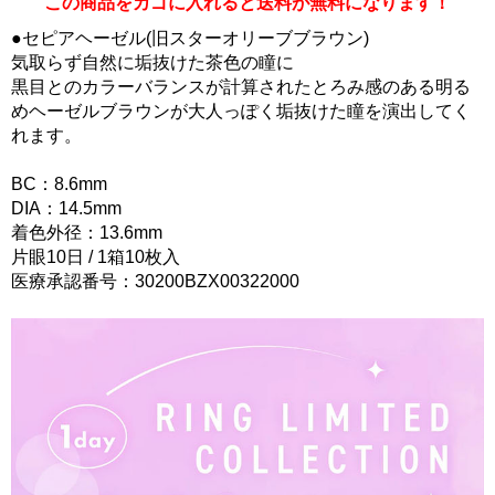
この商品をカゴに入れると送料が無料になります！
●セピアヘーゼル(旧スターオリーブブラウン)
気取らず自然に垢抜けた茶色の瞳に
黒目とのカラーバランスが計算されたとろみ感のある明る
めヘーゼルブラウンが大人っぽく垢抜けた瞳を演出してく
れます。
BC：8.6mm
DIA：14.5mm
着色外径：13.6mm
片眼10日 / 1箱10枚入
医療承認番号：30200BZX00322000