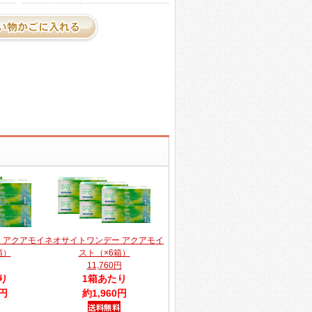
 アクアモイ
ネオサイトワンデー アクアモイ
箱）
スト（×6箱）
11,760円
り
1箱あたり
0円
約1,960円