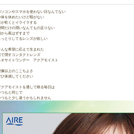
パソコンやスマホを使わない日なんてない
身体を休めたいけど暇がない
目が乾くとイライラする
瞬間だけの潤いなんてもの足りない
朝から夜はずすまで
しっとりしてるレンズが欲しい
そんな希望に応えて生まれた
涙で潤すコンタクトレンズ
ネオサイトワンデー アクアモイスト
想像以上のここちよさ
ぜひ体感してください
アクアモイストを通して映る毎日は
いつもと同じで
いつもと少し違うかもしれません