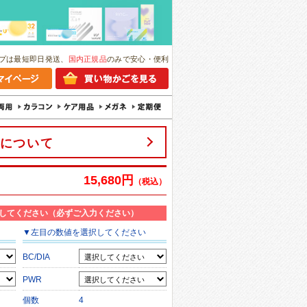
プは最短即日発送、
国内正規品
のみで安心・便利
について
15,680円
（税込）
してください（必ずご入力ください）
▼
左目
の数値を選択してください
BC/DIA
PWR
個数
4