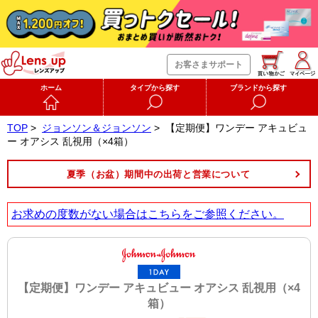
お客さまサポート
ホーム
タイプから探す
ブランドから探す
TOP
>
ジョンソン＆ジョンソン
>
【定期便】ワンデー アキュビュ
ー オアシス 乱視用（×4箱）
夏季（お盆）期間中の出荷と営業について
お求めの度数がない場合は
こちら
をご参照ください。
【定期便】ワンデー アキュビュー オアシス 乱視用（×4
箱）