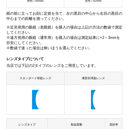
男性 / 64mm
女性 / 62mm
鏡の前に立ってお顔に定規を当て、左の黒目の中心から右目の黒目の
中心までの距離を測ってください。
※近見視用の眼鏡（老眼鏡）を購入の場合は上記の方法の数値で測定
してください。
※遠方視用の眼鏡（通常用）を購入の場合は測定結果に+2～3mmを
目安にしてください。
※数値で迷った場合は狭いほうを選んでください。
レンズタイプについて
当店では下記の2タイプのレンズをご用意しています。
スタンダード球面レンズ
薄型非球面レンズ
レンズタイプ
取扱度数
屈折率