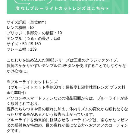
サイズ詳細（単位mm）
レンズ横幅：52
ブリッジ（鼻部分）の横幅：19
テンプル（つる）の長さ：150
サイズ：52□19 150
フレーム幅：139
こだわりを詰め込んだ0003シリーズは王道のクラシックタイプ。
負荷のかかりやすいテンプルにβチタンを使用することでしなやかな
かけ心地に。
※ブルーライトカットレンズ
（ブルーライトカット率約33％：屈折率1.60非球面レンズ プラス料
金2,000円）
パソコンやスマートフォンなどの液晶画面からは、ブルーライトが多
く放射されており、
視界のちらつきや目の疲れに加え、体内リズムの変化から眠れなくな
ったりする事があるという報告も上がっています。
ブルーライトを効果的に軽減させるコーティングは、柔らかなマゼン
タの反射色が特徴の、目の疲れが気になる方へおススメのコーティン
グです。