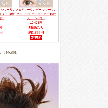
 シマーリン
フェアリーワンデー シマーリン
ター 10枚
グシリーズ ハイライター 10枚
箱）
入り（×6箱）
10,428円
り
1箱あたり
8円
約1,738円
ンで2色展開。