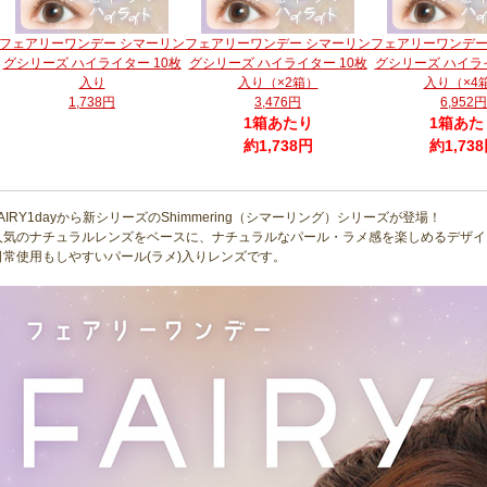
フェアリーワンデー シマーリン
フェアリーワンデー シマーリン
フェアリーワンデー
グシリーズ ハイライター 10枚
グシリーズ ハイライター 10枚
グシリーズ ハイライ
入り
入り（×2箱）
入り（×4
1,738円
3,476円
6,952円
1箱あたり
1箱あた
約1,738円
約1,73
FAIRY1dayから新シリーズのShimmering（シマーリング）シリーズが登場！
人気のナチュラルレンズをベースに、ナチュラルなパール・ラメ感を楽しめるデザイ
日常使用もしやすいパール(ラメ)入りレンズです。