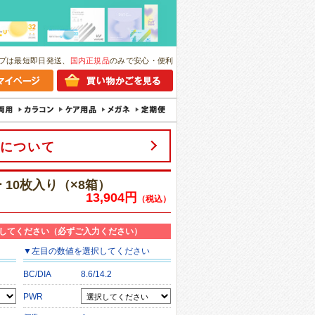
プは最短即日発送、
国内正規品
のみで安心・便利
について
10枚入り（×8箱）
13,904円
（税込）
してください（必ずご入力ください）
▼
左目
の数値を選択してください
BC/DIA
8.6/14.2
PWR