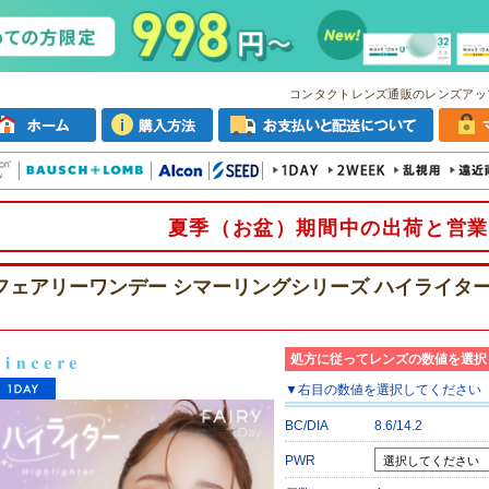
コンタクトレンズ通販のレンズアッ
夏季（お盆）期間中の出荷と営業
フェアリーワンデー シマーリングシリーズ ハイライター 
処方に従ってレンズの数値を選択
▼
右目
の数値を選択してください
BC/DIA
8.6/14.2
PWR