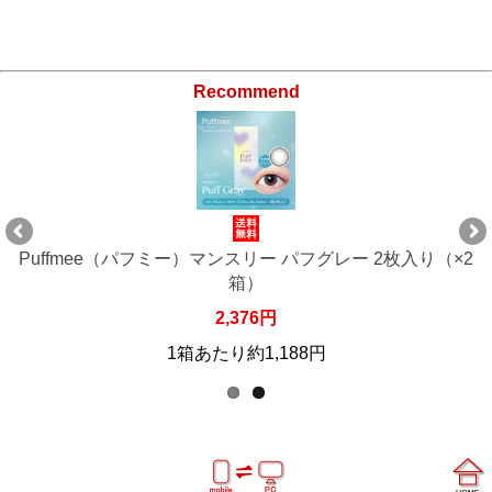
Recommend
リー パフグレー 2枚入り（×2
Puffmee（パフミー）マンス
）
（×2
76円
2,37
1,188円
1箱あたり約1