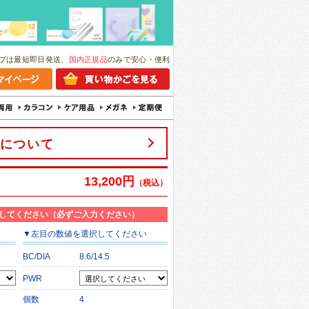
プは最短即日発送、
国内正規品
のみで安心・便利
について
13,200円
（税込）
してください（必ずご入力ください）
▼
左目
の数値を選択してください
BC/DIA
8.6/14.5
PWR
個数
4