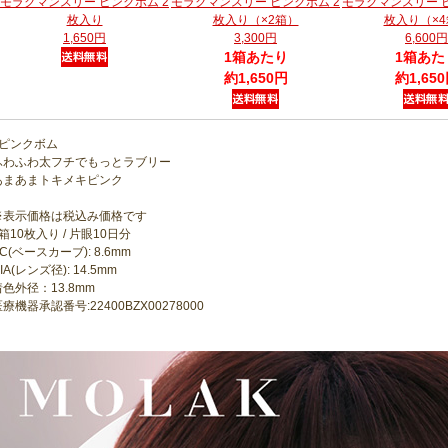
モラクマンスリー ピンクボム 2
モラクマンスリー ピンクボム 2
モラクマンスリー ピ
枚入り
枚入り（×2箱）
枚入り（×4
1,650円
3,300円
6,600円
1箱あたり
1箱あた
約1,650円
約1,65
●ピンクボム
ふわふわ太フチでもっとラブリー
あまあまトキメキピンク
※表示価格は税込み価格です
箱10枚入り / 片眼10日分
C(ベースカーブ): 8.6mm
IA(レンズ径): 14.5mm
着色外径：13.8mm
療機器承認番号:22400BZX00278000