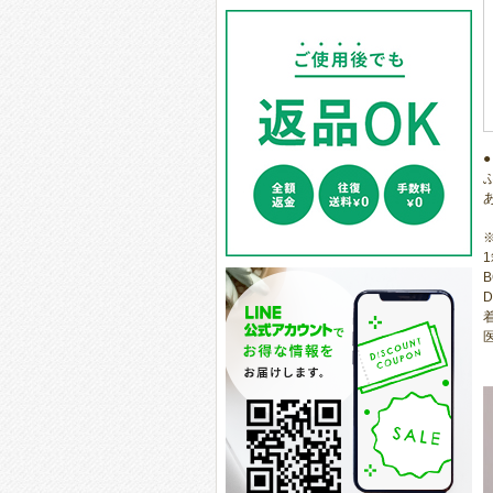
1
B
D
医