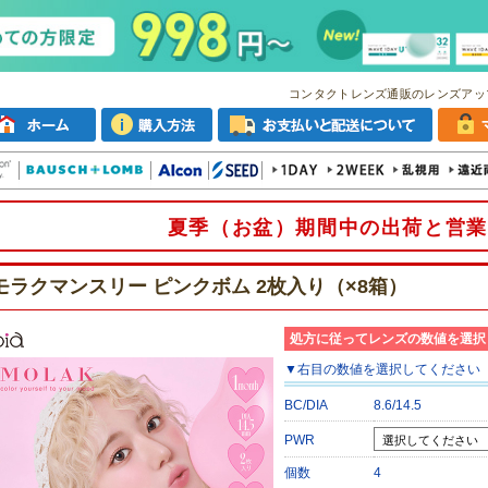
コンタクトレンズ通販のレンズアッ
夏季（お盆）期間中の出荷と営業
モラクマンスリー ピンクボム 2枚入り（×8箱）
処方に従ってレンズの数値を選択
▼
右目
の数値を選択してください
BC/DIA
8.6/14.5
PWR
個数
4