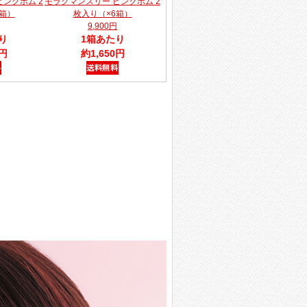
ンクボム 2
モラクマンスリー ピンクボム 2
箱）
枚入り（×6箱）
9,900円
り
1箱あたり
0円
約1,650円