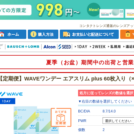
コンタクトレンズ通販のレンズアッ
夏季（お盆）期間中の出荷と営業
【定期便】WAVEワンデー エアスリム plus 60枚入り（
処方に従ってレンズの数値を選択
▼
右目
の数値を選択してください
BC/DIA
8.7/14.0
PWR
個数
2