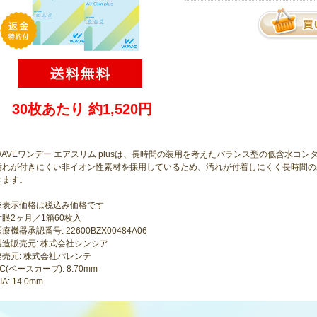
30枚あたり 約1,520円
WAVEワンデー エアスリム plusは、長時間の装用を考えたバランス型の低含水コ
汚れが付きにくい非イオン性素材を採用しているため、汚れが付着しにくく長時間の
きます。
※表示価格は税込み価格です
片眼2ヶ月／1箱60枚入
療機器承認番号: 22600BZX00484A06
製造販売元: 株式会社シンシア
発売元: 株式会社パレンテ
C(ベースカーブ): 8.70mm
IA: 14.0mm