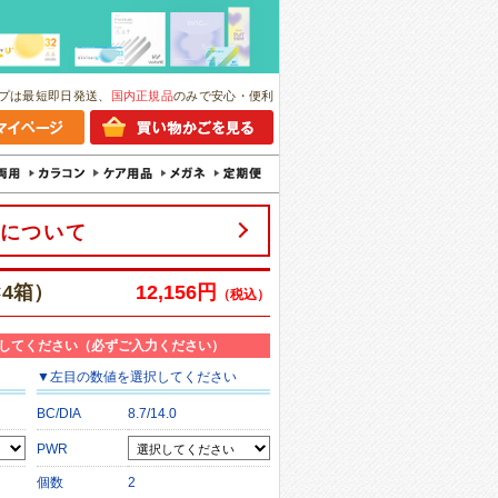
プは最短即日発送、
国内正規品
のみで安心・便利
について
×4箱）
12,156円
（税込）
してください（必ずご入力ください）
▼
左目
の数値を選択してください
BC/DIA
8.7/14.0
PWR
個数
2