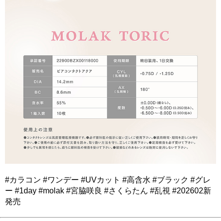
#カラコン #ワンデー #UVカット #高含水 #ブラック #グレ
ー #1day #molak #宮脇咲良 #さくらたん #乱視 #202602新
発売