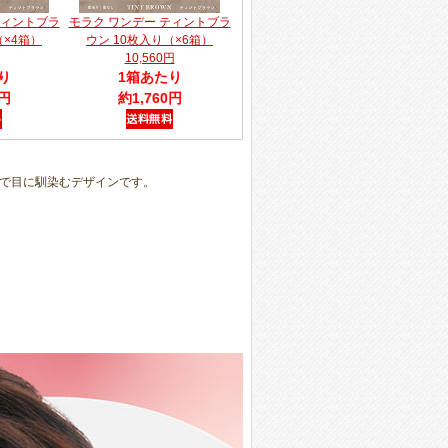
ティントブラ
モラク ワンデー ティントブラ
（×4箱）
ウン 10枚入り（×6箱）
10,560円
り
1箱あたり
0円
約1,760円
で目に馴染むデザインです。