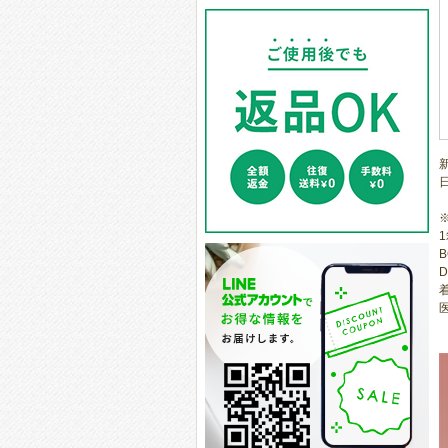
1
B
D
医