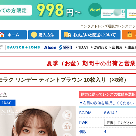
コンタクトレンズ通販のレンズアッ
夏季（お盆）期間中の出荷と営業
モラク ワンデー ティントブラウン 10枚入り（×8箱）
処方に従ってレンズの数値を選択
▼
右目
の数値を選択してください
BC/DIA
8.6/14.2
PWR
個数
4