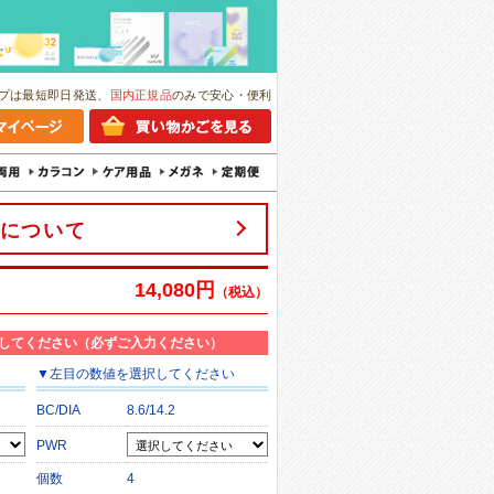
プは最短即日発送、
国内正規品
のみで安心・便利
について
14,080円
（税込）
してください（必ずご入力ください）
▼
左目
の数値を選択してください
BC/DIA
8.6/14.2
PWR
個数
4