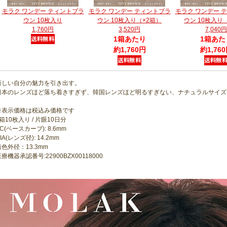
モラク ワンデー ティントブラ
モラク ワンデー ティントブラ
モラク ワンデー 
ウン 10枚入り
ウン 10枚入り（×2箱）
ウン 10枚入り
1,760円
3,520円
7,040円
1箱あたり
1箱あた
約1,760円
約1,76
新しい自分の魅力を引き出す。
日本のレンズほど落ち着きすぎず、韓国レンズほど明るすぎない、ナチュラルサイズ
※表示価格は税込み価格です
箱10枚入り / 片眼10日分
C(ベースカーブ): 8.6mm
IA(レンズ径): 14.2mm
着色外径：13.3mm
療機器承認番号:22900BZX00118000