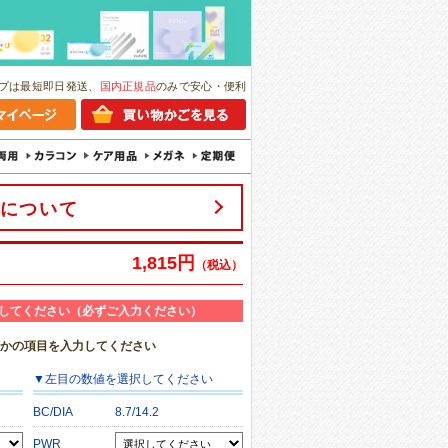
プは最短即日発送、
国内正規品
のみで安心・便利
について
1,815円
（税込）
してください（必ずご入力ください）
れかの項目を入力してください
▼
左目
の数値を選択してください
BC/DIA
8.7/14.2
PWR