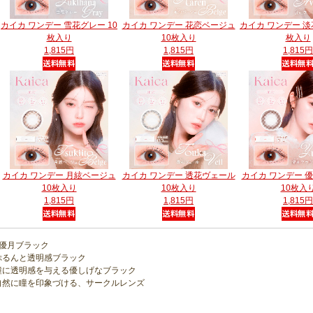
カイカ ワンデー 雪花グレー 10
カイカ ワンデー 花恋ベージュ
カイカ ワンデー 淡
枚入り
10枚入り
枚入り
1,815円
1,815円
1,815円
カイカ ワンデー 月絃ベージュ
カイカ ワンデー 透花ヴェール
カイカ ワンデー 
10枚入り
10枚入り
10枚入
1,815円
1,815円
1,815円
●優月ブラック
ぷるんと透明感ブラック
瞳に透明感を与える優しげなブラック
自然に瞳を印象づける、サークルレンズ