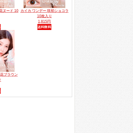
花ヌード 10
カイカ ワンデー 咲初ショコラ
10枚入り
1,815円
優花ブラウン
り