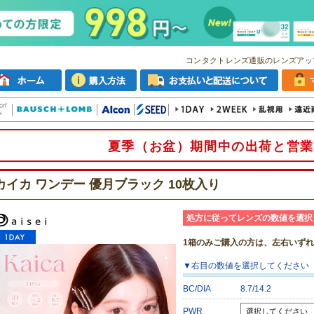
コンタクトレンズ通販のレンズアッ
夏季（お盆）期間中の出荷と営業
カイカ ワンデー 優月ブラック 10枚入り
処方に従ってレンズの数値を選択
1箱のみご購入の方は、左右いず
▼
右目
の数値を選択してください
BC/DIA
8.7/14.2
PWR