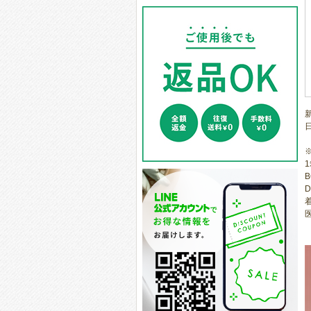
1
B
D
医