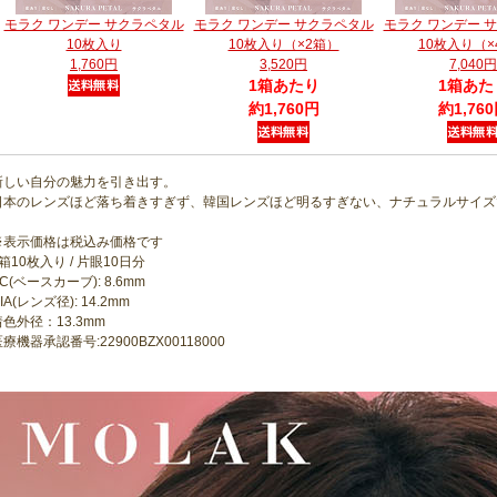
モラク ワンデー サクラペタル
モラク ワンデー サクラペタル
モラク ワンデー 
10枚入り
10枚入り（×2箱）
10枚入り（×
1,760円
3,520円
7,040円
1箱あたり
1箱あた
約1,760円
約1,76
新しい自分の魅力を引き出す。
日本のレンズほど落ち着きすぎず、韓国レンズほど明るすぎない、ナチュラルサイズ
※表示価格は税込み価格です
箱10枚入り / 片眼10日分
C(ベースカーブ): 8.6mm
IA(レンズ径): 14.2mm
着色外径：13.3mm
療機器承認番号:22900BZX00118000