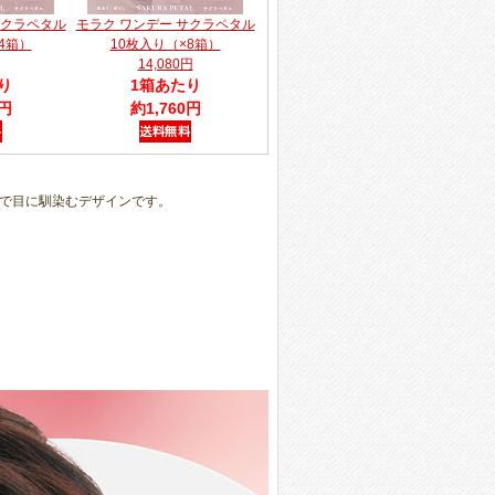
サクラペタル
モラク ワンデー サクラペタル
4箱）
10枚入り（×8箱）
14,080円
り
1箱あたり
0円
約1,760円
で目に馴染むデザインです。