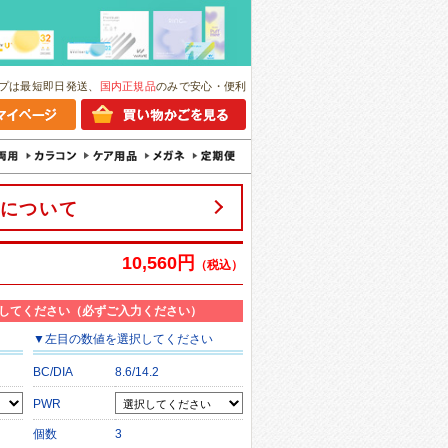
プは最短即日発送、
国内正規品
のみで安心・便利
について
10,560円
（税込）
してください（必ずご入力ください）
▼
左目
の数値を選択してください
BC/DIA
8.6/14.2
PWR
個数
3