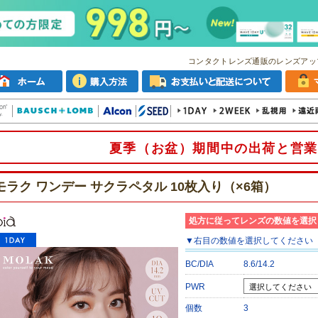
コンタクトレンズ通販のレンズアッ
夏季（お盆）期間中の出荷と営業
モラク ワンデー サクラペタル 10枚入り（×6箱）
処方に従ってレンズの数値を選択
▼
右目
の数値を選択してください
BC/DIA
8.6/14.2
PWR
個数
3