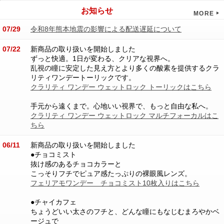
お知らせ
MORE
07/29
令和8年熊本地震の影響による配送遅延について
07/22
新商品の取り扱いを開始しました
ずっと快適。1日が変わる、クリアな視界へ。
乱視の瞳に安定した見え方とより多くの酸素を提供するクラ
リティワンデートーリックです。
クラリティ ワンデー ウェットロック トーリックはこちら
手元から遠くまで。心地いい視界で、もっと自由な私へ。
クラリティ ワンデー ウェットロック マルチフォーカルはこ
ちら
06/11
新商品の取り扱いを開始しました
●チョコミスト
抜け感のあるチョコカラーと
こっそりフチでピュア感たっぷりの裸眼風レンズ。
フェリアモワンデー チョコミスト10枚入りはこちら
●チャイカフェ
ちょうどいい太さのフチと、どんな瞳にもなじむまろやかベ
ージュで