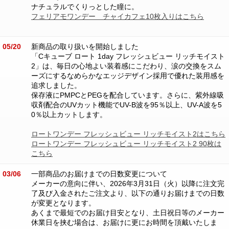
ナチュラルでくりっとした瞳に。
フェリアモワンデー チャイカフェ10枚入りはこちら
05/20
新商品の取り扱いを開始しました
「Cキューブ ロート 1day フレッシュビュー リッチモイスト
2」は、毎日の心地よい装着感にこだわり、涙の交換をスム
ーズにするなめらかなエッジデザイン採用で優れた装用感を
追求しました。
保存液にPMPCとPEGを配合しています。さらに、紫外線吸
収剤配合のUVカット機能でUV-B波を95％以上、UV-A波を5
0％以上カットします。
ロートワンデー フレッシュビュー リッチモイスト2はこちら
ロートワンデー フレッシュビュー リッチモイスト2 90枚は
こちら
03/06
一部商品のお届けまでの日数変更について
メーカーの意向に伴い、2026年3月31日（火）以降に注文完
了及び入金されたご注文より、以下の通りお届けまでの日数
が変更となります。
あくまで最短でのお届け目安となり、土日祝日等のメーカー
休業日を挟む場合は、お届けに更にお時間を頂戴いたしま