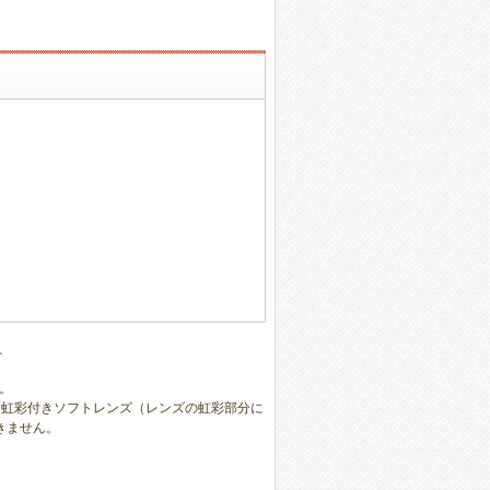
、
。
、虹彩付きソフトレンズ（レンズの虹彩部分に
きません。