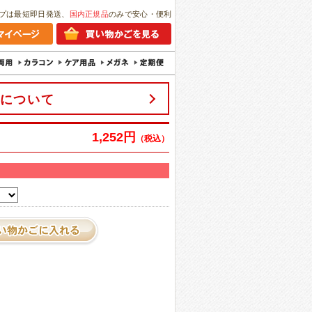
プは最短即日発送、
国内正規品
のみで安心・便利
について
1,252円
（税込）