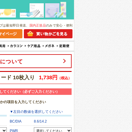
プは最短即日発送、
国内正規品
のみで安心・便利
について
ード 10枚入り
1,738円
（税込）
してください（必ずご入力ください）
れかの項目を入力してください
▼
左目
の数値を選択してください
BC/DIA
8.6/14.2
PWR