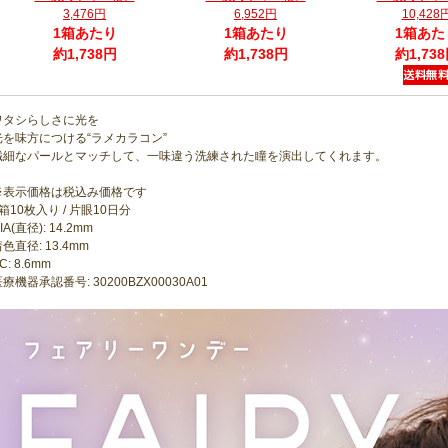
3,476円
6,952円
10,428
1箱あたり
1箱あたり
1箱あた
約1,738円
約1,738円
約1,73
ワタシらしさに光を
光を味方につける“ラメカラコン”
繊細なパールとマッチして、一味違う洗練された瞳を演出してくれます。
※表示価格は税込み価格です
箱10枚入り / 片眼10日分
IA(直径): 14.2mm
色直径: 13.4mm
C: 8.6mm
療機器承認番号: 30200BZX00030A01