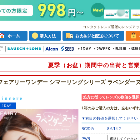
コンタクトレンズ通販のレンズアッ
夏季（お盆）期間中の出荷と営業
フェアリーワンデー シマーリングシリーズ ラベンダーヌ
処方に従ってレンズの数値を選択
1箱のみご購入の方は、左右いず
▼
右目
の数値を選択してください
BC/DIA
8.6/14.2
PWR