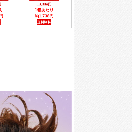
円
13,904円
り
1箱あたり
8円
約1,738円