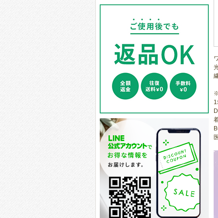
1
D
着
B
医