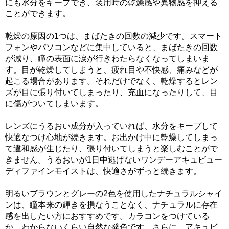
にも水分をキープでき、装用時の乾燥感や異物感を抑える
ことができます。
乾燥の原因の1つは、まばたきの回数の減少です。スマート
フォンやパソコンなどに集中していると、まばたきの回数
が減り、瞳の表面に涙が行きわたらなくなってしまいま
す。目が乾燥してしまうと、疲れ目や不快感、痛みなどが
起こる場合があります。それだけでなく、乾燥するとレン
ズが目に張り付いてしまったり、充血になったりして、目
に傷がついてしまいます。
レンズにうるおい成分が入っていれば、水分をキープして
快適なつけ心地が続きます。お出かけ中に乾燥してしまっ
て違和感が生じたり、張り付いてしまうと楽しむことがで
きません。うるおいが1日中逃げないワンデーアキュビュー
ディファインモイストは、快適さがずっと続きます。
明るいブラウンとグレーの2色を使用したナチュラルシャイ
ンは、瞳本来の輝きを損なうことなく、ナチュラルに存在
感を出したい方におすすめです。カラコンをつけている
か、わからないくらい自然な発色です。さらに、アキュビ