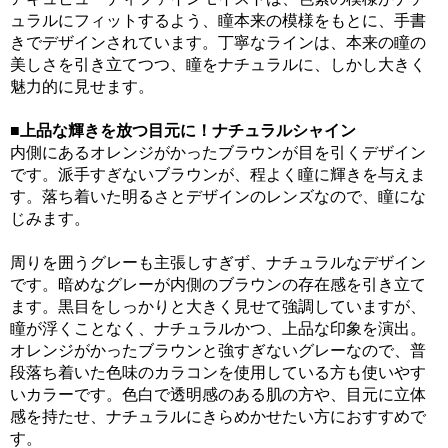
ュラルにフィットするよう、瞳本来の模様をもとに、手書
きでデザインされています。丁寧なラインは、本来の瞳の
美しさを引き立てつつ、瞳をナチュラルに、しかし大きく
魅力的に見せます。
■上品な輝きを放つ目元に！ナチュラルシャイン
内側にあるオレンジがかったブラウンが目を引くデザイン
です。派手すぎないブラウンが、程よく瞳に輝きを与えま
す。落ち着いた明るさとデザインのレンズなので、瞳にな
じみます。
周りを囲うグレーも主張しすぎず、ナチュラルなデザイン
です。暗めなグレーが内側のブラウンの存在感を引き立て
ます。黒目をしっかりと大きく見せて強調していますが、
瞳が浮くことなく、ナチュラルかつ、上品な印象を演出。
オレンジがかったブラウンと強すぎないグレーなので、普
段落ち着いた色味のカラコンを使用している方も使いやす
いカラーです。色白で透明感のある肌の方や、目元に立体
感を持たせ、ナチュラルにきらめかせたい方におすすめで
す。