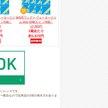
ォータースリ
WAVEワンデー ウォータースリ
り（×6箱）
ム plus 30枚入り（×8箱）
円
13,360円
り
1箱あたり
0円
約1,670円
しいレンズです。
マー配合なので従来品の2倍の保水力がありま