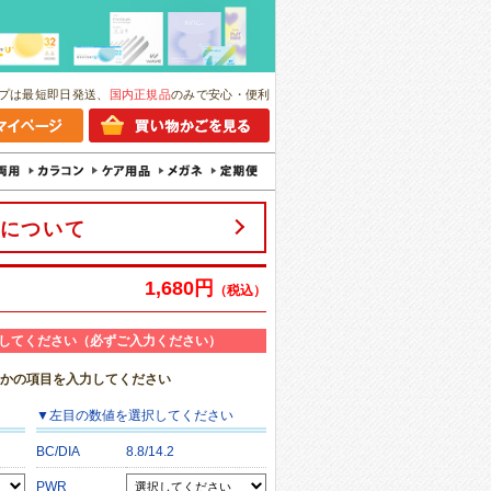
プは最短即日発送、
国内正規品
のみで安心・便利
について
1,680円
（税込）
してください（必ずご入力ください）
れかの項目を入力してください
▼
左目
の数値を選択してください
BC/DIA
8.8/14.2
PWR