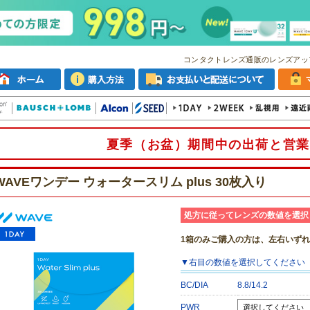
コンタクトレンズ通販のレンズアッ
夏季（お盆）期間中の出荷と営業
WAVEワンデー ウォータースリム plus 30枚入り
処方に従ってレンズの数値を選択
1箱のみご購入の方は、左右いず
▼
右目
の数値を選択してください
BC/DIA
8.8/14.2
PWR