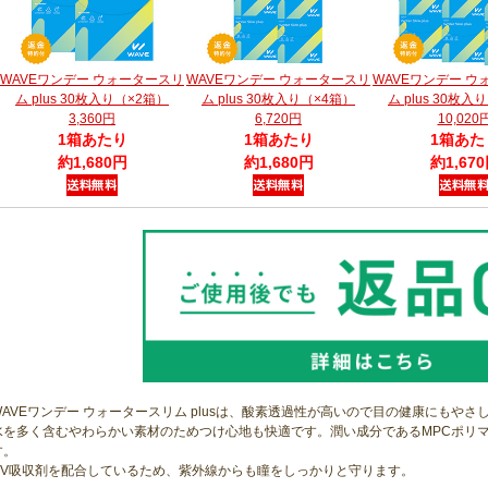
WAVEワンデー ウォータースリ
WAVEワンデー ウォータースリ
WAVEワンデー ウ
ム plus 30枚入り（×2箱）
ム plus 30枚入り（×4箱）
ム plus 30枚入
3,360円
6,720円
10,020
1箱あたり
1箱あたり
1箱あた
約1,680円
約1,680円
約1,67
WAVEワンデー ウォータースリム plusは、酸素透過性が高いので目の健康にもやさ
水を多く含むやわらかい素材のためつけ心地も快適です。潤い成分であるMPCポリ
す。
UV吸収剤を配合しているため、紫外線からも瞳をしっかりと守ります。