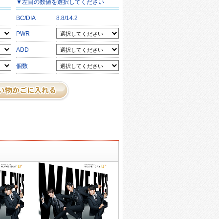
▼
左目
の数値を選択してください
BC/DIA
8.8/14.2
PWR
ADD
個数