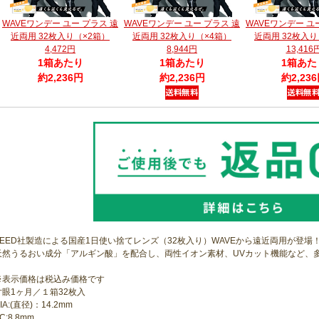
WAVEワンデー ユー プラス 遠
WAVEワンデー ユー プラス 遠
WAVEワンデー ユ
近両用 32枚入り（×2箱）
近両用 32枚入り（×4箱）
近両用 32枚入り
4,472円
8,944円
13,416
1箱あたり
1箱あたり
1箱あた
約2,236円
約2,236円
約2,23
SEED社製造による国産1日使い捨てレンズ（32枚入り）WAVEから遠近両用が登場
天然うるおい成分「アルギン酸」を配合し、両性イオン素材、UVカット機能など、
※表示価格は税込み価格です
片眼1ヶ月／１箱32枚入
IA:(直径)：14.2mm
C:8.8mm