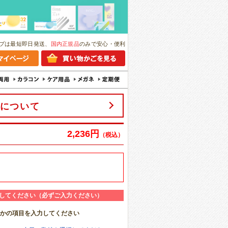
プは最短即日発送、
国内正規品
のみで安心・便利
について
2,236円
（税込）
してください（必ずご入力ください）
れかの項目を入力してください