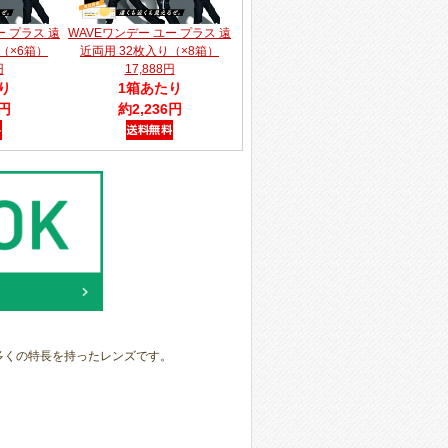
ー プラス 遠
WAVEワンデー ユー プラス 遠
（×6箱）
近両用 32枚入り（×8箱）
円
17,888円
り
1箱あたり
6円
約2,236円
！
多くの特長を持ったレンズです。