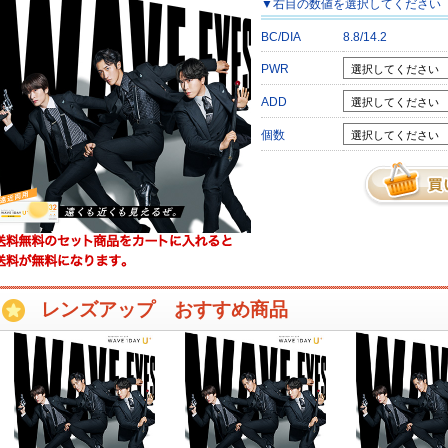
▼
右目
の数値を選択してください
BC/DIA
8.8/14.2
PWR
ADD
個数
レンズアップ おすすめ商品