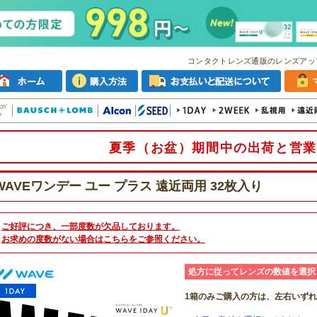
コンタクトレンズ通販のレンズアッ
夏季（お盆）期間中の出荷と営業
WAVEワンデー ユー プラス 遠近両用 32枚入り
ご好評につき、一部度数が欠品しております。
お求めの度数がない場合は
こちら
をご参照ください。
処方に従ってレンズの数値を選択
1箱のみご購入の方は、左右いず