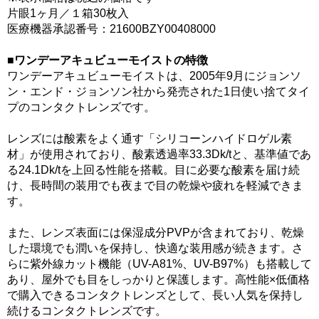
片眼1ヶ月／１箱30枚入
医療機器承認番号：21600BZY00408000
■ワンデーアキュビューモイストの特徴
ワンデーアキュビューモイストは、2005年9月にジョンソ
ン・エンド・ジョンソン社から発売された1日使い捨てタイ
プのコンタクトレンズです。
レンズには酸素をよく通す「シリコーンハイドロゲル素
材」が使用されており、酸素透過率33.3Dk/tと、基準値であ
る24.1Dk/tを上回る性能を搭載。目に必要な酸素を届け続
け、長時間の装用でも夜まで目の乾燥や疲れを軽減できま
す。
また、レンズ表面には保湿成分PVPが含まれており、乾燥
した環境でも潤いを保持し、快適な装用感が続きます。さ
らに紫外線カット機能（UV-A81%、UV-B97%）も搭載して
あり、屋外でも目をしっかりと保護します。高性能×低価格
で購入できるコンタクトレンズとして、長い人気を保持し
続けるコンタクトレンズです。