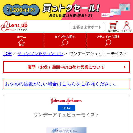
お客さまサポート
ホーム
タイプから探す
ブランドから探す
TOP
>
ジョンソン＆ジョンソン
>
ワンデーアキュビューモイスト
夏季（お盆）期間中の出荷と営業について
お求めの度数がない場合は
こちら
をご参照ください。
ワンデーアキュビューモイスト