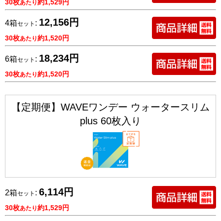
30枚
約1,529円
あたり
12,156円
4箱
:
セット
30枚
約1,520円
あたり
18,234円
6箱
:
セット
30枚
約1,520円
あたり
【定期便】WAVEワンデー ウォータースリム
plus 60枚入り
6,114円
2箱
:
セット
30枚
約1,529円
あたり