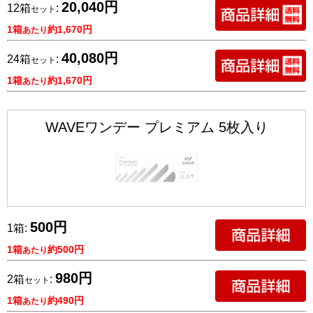
20,040円
12箱
:
セット
1箱
約1,670円
あたり
40,080円
24箱
:
セット
1箱
約1,670円
あたり
WAVEワンデー プレミアム 5枚入り
500円
1箱:
1箱
約500円
あたり
980円
2箱
:
セット
1箱
約490円
あたり