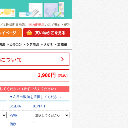
プは最短即日発送、
国内正規品
のみで安心・便利
について
3,980円
（税込）
してください（必ずご入力ください）
▼
左目
の数値を選択してください
BC/DIA
8.8/14.1
PWR
個数
1