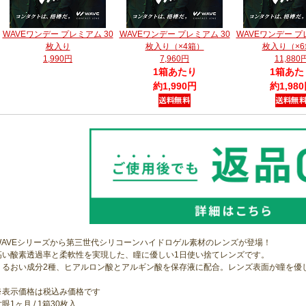
WAVEワンデー プレミアム 30
WAVEワンデー プレミアム 30
WAVEワンデー プ
枚入り
枚入り（×4箱）
枚入り（×6
1,990円
7,960円
11,880
1箱あたり
1箱あた
約1,990円
約1,98
WAVEシリーズから第三世代シリコーンハイドロゲル素材のレンズが登場！
高い酸素透過率と柔軟性を実現した、瞳に優しい1日使い捨てレンズです。
うるおい成分2種、ヒアルロン酸とアルギン酸を保存液に配合。レンズ表面が瞳を優
※表示価格は税込み価格です
眼1ヶ月 / 1箱30枚入