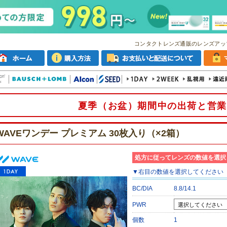
コンタクトレンズ通販のレンズアッ
夏季（お盆）期間中の出荷と営業
WAVEワンデー プレミアム 30枚入り（×2箱）
処方に従ってレンズの数値を選択
▼
右目
の数値を選択してください
BC/DIA
8.8/14.1
PWR
個数
1