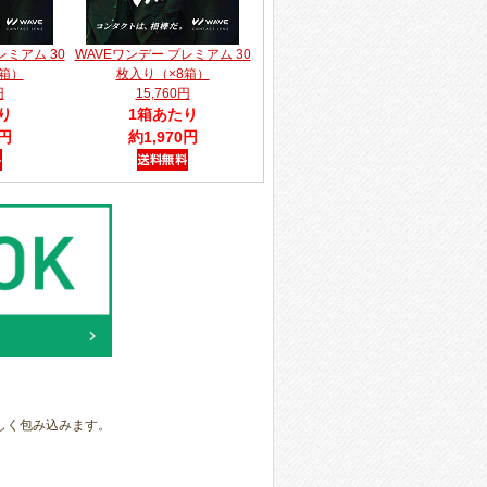
レミアム 30
WAVEワンデー プレミアム 30
箱）
枚入り（×8箱）
円
15,760円
り
1箱あたり
0円
約1,970円
しく包み込みます。