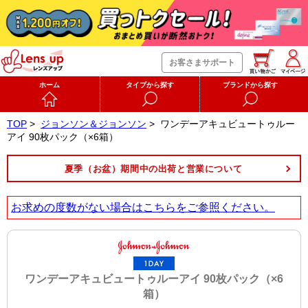
お客さまサポート
ホーム
タイプから探す
ブランドから探す
TOP
>
ジョンソン＆ジョンソン
>
ワンデーアキュビュートゥルー
アイ 90枚パック（×6箱）
夏季（お盆）期間中の出荷と営業について
お求めの度数がない場合は
こちら
をご参照ください。
ワンデーアキュビュートゥルーアイ 90枚パック（×6
箱）