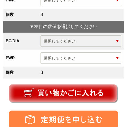
PWR
個数
3
▼
左目
の数値を選択してください
BC/DIA
PWR
個数
3